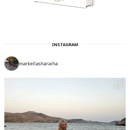
INSTAGRAM
markellasharaiha