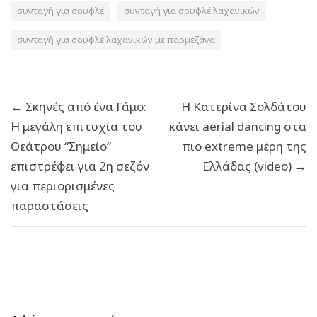
συνταγή για σουφλέ
συνταγή για σουφλέ λαχανικών
συνταγή για σουφλέ λαχανικών με παρμεζάνα
Πλοήγηση
← Σκηνές από ένα Γάμο:
Η Κατερίνα Σολδάτου
άρθρων
Η μεγάλη επιτυχία του
κάνει aerial dancing στα
Θεάτρου “Σημείο”
πιο extreme μέρη της
επιστρέφει για 2η σεζόν
Ελλάδας (video) →
για περιορισμένες
παραστάσεις