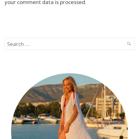
your comment data is processed.
Search
SEAR
for: