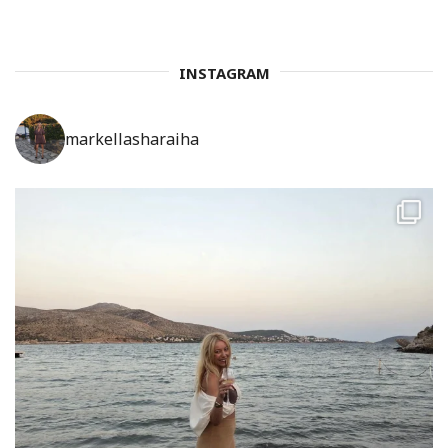
INSTAGRAM
markellasharaiha