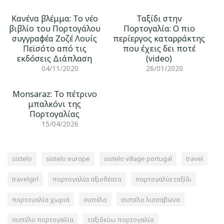
Κανένα βλέμμα: Το νέο
Ταξίδι στην
βιβλίο του Πορτογάλου
Πορτογαλία: Ο πιο
συγγραφέα Ζοζέ Λουίς
περίεργος καταρράκτης
Πεϊσότο από τις
που έχεις δει ποτέ
εκδόσεις Διάπλαση
(video)
04/11/2020
26/01/2020
Monsaraz: Το πέτρινο
μπαλκόνι της
Πορτογαλίας
15/04/2026
sistelo
sistelo europe
sistelo village portugal
travel
travelgirl
πορτογαλία αξιοθέατα
πορτογαλία ταξίδι
πορτογαλία χωριά
σιστέλο
σιστέλο λισσαβώνα
σιστέλο πορτογαλία
ταξιδεύω πορτογαλία