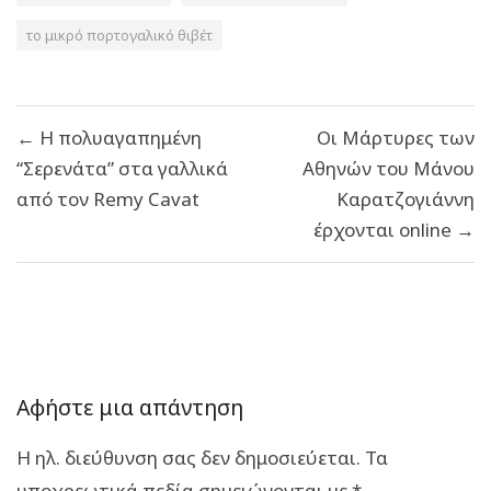
το μικρό πορτογαλικό θιβέτ
Πλοήγηση
← Η πολυαγαπημένη
Οι Μάρτυρες των
άρθρων
“Σερενάτα” στα γαλλικά
Αθηνών του Μάνου
από τον Remy Cavat
Καρατζογιάννη
έρχονται online →
Αφήστε μια απάντηση
Η ηλ. διεύθυνση σας δεν δημοσιεύεται.
Τα
υποχρεωτικά πεδία σημειώνονται με
*