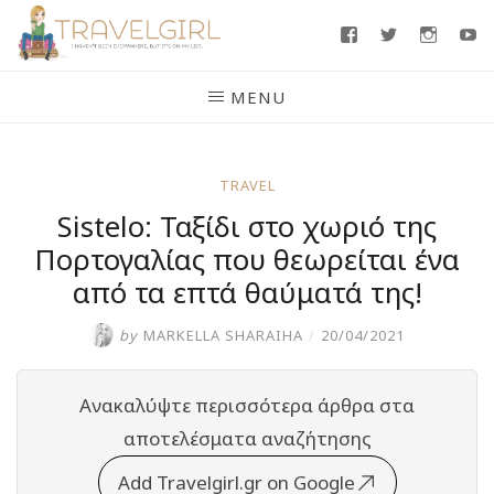
Skip
Facebook
Twitter
Insta
Y
to
content
MENU
TRAVEL
Sistelo: Ταξίδι στο χωριό της
Πορτογαλίας που θεωρείται ένα
από τα επτά θαύματά της!
by
MARKELLA SHARAIHA
/
20/04/2021
Ανακαλύψτε περισσότερα άρθρα στα
αποτελέσματα αναζήτησης
Add Travelgirl.gr on Google