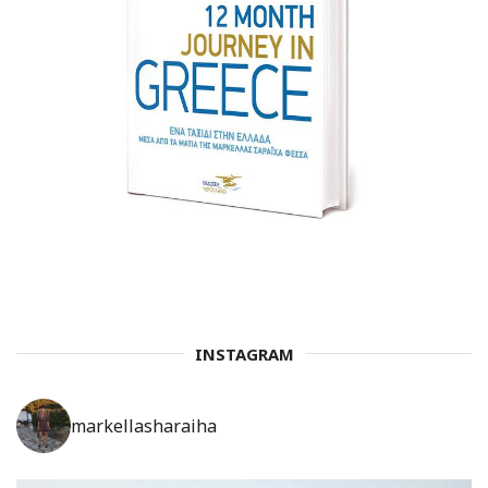
INSTAGRAM
markellasharaiha