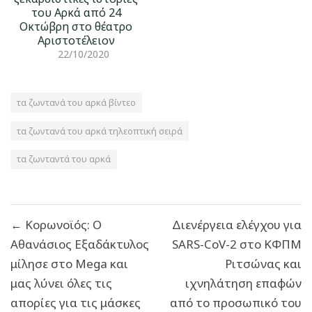
του Αρκά από 24
Οκτώβρη στο θέατρο
Αριστοτέλειον
22/10/2020
τα ζωντανά του αρκά βίντεο
τα ζωντανά του αρκά τηλεοπτική σειρά
τα ζωνταντά του αρκά
Πλοήγηση
← Κορωνοϊός: Ο
Διενέργεια ελέγχου για
άρθρων
Αθανάσιος Εξαδάκτυλος
SARS-CoV-2 στο ΚΦΠΜ
μίλησε στο Mega και
Ριτσώνας και
μας λύνει όλες τις
ιχνηλάτηση επαφών
απορίες για τις μάσκες
από το προσωπικό του