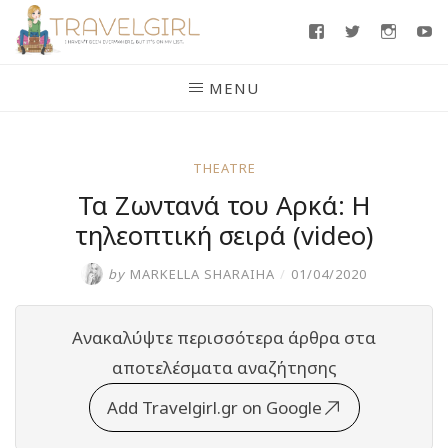
Skip
Facebook
Twitter
Insta
Y
to
content
MENU
THEATRE
Τα Ζωντανά του Αρκά: Η
τηλεοπτική σειρά (video)
by
MARKELLA SHARAIHA
/
01/04/2020
Ανακαλύψτε περισσότερα άρθρα στα
αποτελέσματα αναζήτησης
Add Travelgirl.gr on Google