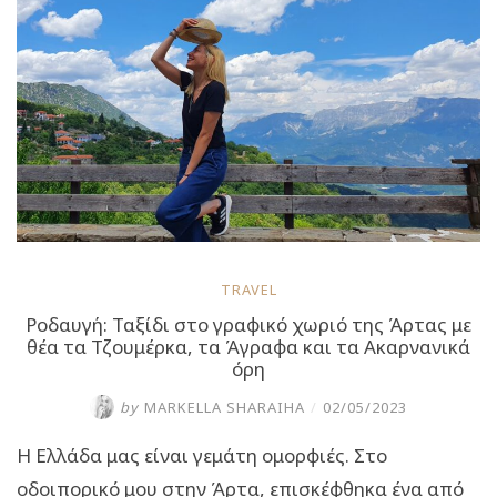
και
τις
δραστηριότητες
που
μπορείς
να
κάνεις”
TRAVEL
Ροδαυγή: Ταξίδι στο γραφικό χωριό της Άρτας με
θέα τα Τζουμέρκα, τα Άγραφα και τα Ακαρνανικά
όρη
by
MARKELLA SHARAIHA
/
02/05/2023
Η Ελλάδα μας είναι γεμάτη ομορφιές. Στο
οδοιπορικό μου στην Άρτα, επισκέφθηκα ένα από