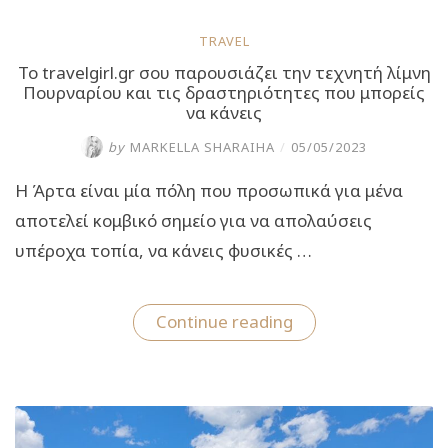
TRAVEL
Το travelgirl.gr σου παρουσιάζει την τεχνητή λίμνη
Πουρναρίου και τις δραστηριότητες που μπορείς
να κάνεις
by
MARKELLA SHARAIHA
/
05/05/2023
Η Άρτα είναι μία πόλη που προσωπικά για μένα
αποτελεί κομβικό σημείο για να απολαύσεις
υπέροχα τοπία, να κάνεις φυσικές …
“Το
Continue reading
travelgirl.gr
σου
παρουσιάζει
την
τεχνητή
λίμνη
Πουρναρίου