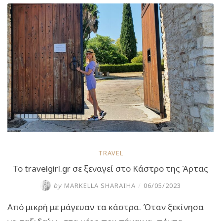
στην
Άρτα:
Ο
υπεραιωνόβιος
πλάτανος
με
τους
τοπικούς
θρύλους”
TRAVEL
Το travelgirl.gr σε ξεναγεί στο Κάστρο της Άρτας
by
MARKELLA SHARAIHA
/
06/05/2023
Από μικρή με μάγευαν τα κάστρα. Όταν ξεκίνησα