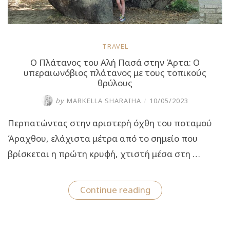
TRAVEL
Ο Πλάτανος του Αλή Πασά στην Άρτα: Ο
υπεραιωνόβιος πλάτανος με τους τοπικούς
θρύλους
by
MARKELLA SHARAIHA
/
10/05/2023
Περπατώντας στην αριστερή όχθη του ποταμού
Άραχθου, ελάχιστα μέτρα από το σημείο που
βρίσκεται η πρώτη κρυφή, χτιστή μέσα στη …
“Ο
Continue reading
Πλάτανος
του
Αλή
Πασά