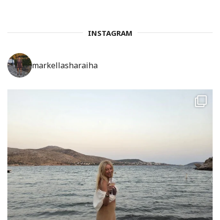
INSTAGRAM
markellasharaiha