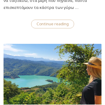
να ταξιδεύω, στα μέρη που πήγαινα, πάντα
επισκεπτόμουν τα κάστρα των γύρω …
“Το
Continue reading
travelgirl.gr
σε
ξεναγεί
στο
Κάστρο
της
Άρτας”