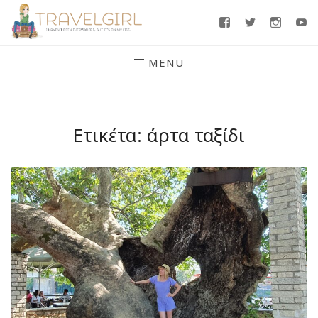
Skip
Facebook
Twitter
Insta
Y
to
content
MENU
Ετικέτα:
άρτα ταξίδι