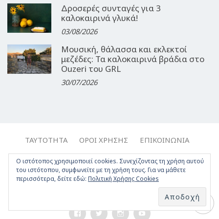
Δροσερές συνταγές για 3
καλοκαιρινά γλυκά!
03/08/2026
Μουσική, θάλασσα και εκλεκτοί
μεζέδες: Τα καλοκαιρινά βράδια στο
Ouzeri του GRL
30/07/2026
ΤΑΥΤΌΤΗΤΑ
ΌΡΟΙ ΧΡΉΣΗΣ
ΕΠΙΚΟΙΝΩΝΊΑ
ΔΉΛΩΣΗ ΣΥΜΜΌΡΦΩΣΗΣ
Ο ιστότοπος χρησιμοποιεί cookies. Συνεχίζοντας τη χρήση αυτού
του ιστότοπου, συμφωνείτε με τη χρήση τους. Για να μάθετε
Copyright © 2017-2026, Travelgirl.gr | All rights reserved.
περισσότερα, δείτε εδώ:
Πολιτική Χρήσης Cookies
Crafted by
Apptime
.
Facebook
Twitter
Instagram
Youtube