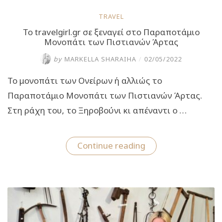
TRAVEL
Το travelgirl.gr σε ξεναγεί στο Παραποτάμιο
Μονοπάτι των Πιστιανών Άρτας
by
MARKELLA SHARAIHA
/
02/05/2022
Το μονοπάτι των Ονείρων ή αλλιώς το
Παραποτάμιο Μονοπάτι των Πιστιανών Άρτας.
Στη ράχη του, το Ξηροβούνι κι απέναντι ο …
“Το
Continue reading
travelgirl.gr
σε
ξεναγεί
στο
Παραποτάμιο
Μονοπάτι
των
Πιστιανών
Άρτας”