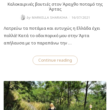
Καλοκαιρινές βουτιές στον Άραχθο ποταμό της
Άρτας
by
MARKELLA SHARAIHA
/
16/07/2021
Λατρεύω τα ποτάμια και ευτυχώς η Ελλάδα έχει
πολλά! Κατά το οδοιπορικό μου στην Άρτα
απήλαυσα με το παραπάνω την …
“Καλοκαιρινές
Continue reading
βουτιές
στον
Άραχθο
ποταμό
της
Άρτας”