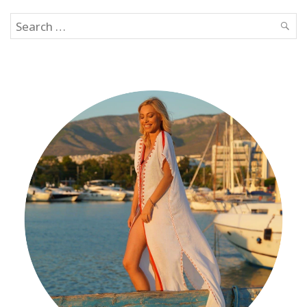
Search
SEAR
for: