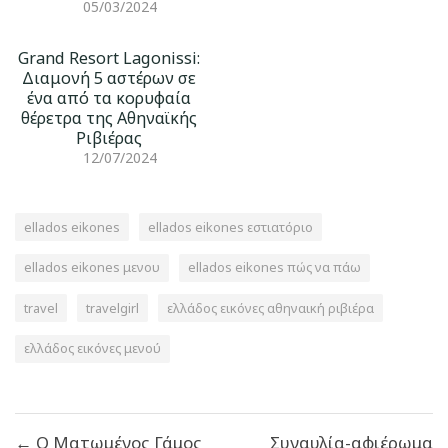
05/03/2024
Grand Resort Lagonissi:
Διαμονή 5 αστέρων σε
ένα από τα κορυφαία
θέρετρα της Αθηναϊκής
Ριβιέρας
12/07/2024
ellados eikones
ellados eikones εστιατόριο
ellados eikones μενου
ellados eikones πώς να πάω
travel
travelgirl
ελλάδος εικόνες αθηναική ριβιέρα
ελλάδος εικόνες μενού
Πλοήγηση
← Ο Ματωμένος Γάμος
Συναυλία-αφιέρωμα