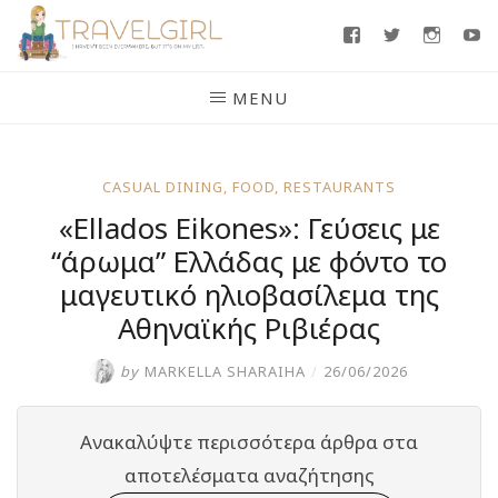
Skip
Facebook
Twitter
Insta
Y
to
content
MENU
CASUAL DINING
,
FOOD
,
RESTAURANTS
«Ellados Eikones»: Γεύσεις με
“άρωμα” Ελλάδας με φόντο το
μαγευτικό ηλιοβασίλεμα της
Αθηναϊκής Ριβιέρας
by
MARKELLA SHARAIHA
/
26/06/2026
Ανακαλύψτε περισσότερα άρθρα στα
αποτελέσματα αναζήτησης