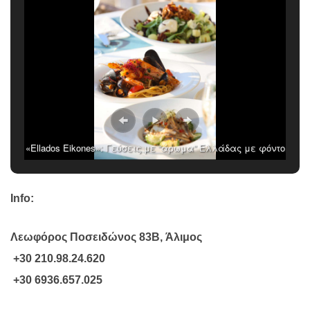
«Ellados Eikones»: Γεύσεις με “άρωμα” Ελλάδας με φόντο
το μαγευτικό ηλιοβασίλεμα της Αθηναϊκής Ριβιέρας
Info
:
Λεωφόρος Ποσειδώνος 83
B
, Άλιμος
+30 210.98.24.620
+30 6936.657.025