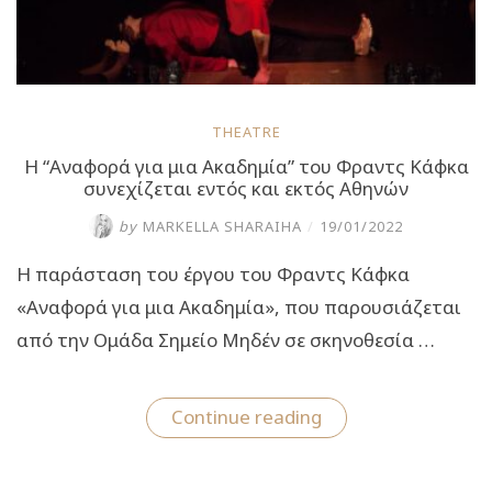
THEATRE
Η “Αναφορά για μια Ακαδημία” του Φραντς Κάφκα
συνεχίζεται εντός και εκτός Αθηνών
by
MARKELLA SHARAIHA
/
19/01/2022
Η παράσταση του έργου του Φραντς Κάφκα
«Αναφορά για μια Ακαδημία», που παρουσιάζεται
από την Ομάδα Σημείο Μηδέν σε σκηνοθεσία …
“Η
Continue reading
“Αναφορά
για
μια
Ακαδημία”