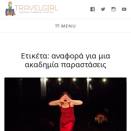
Skip
Facebook
Twitter
Insta
Y
to
content
MENU
Ετικέτα:
αναφορά για μια
ακαδημία παραστάσεις