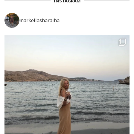
INSTAGRAM
markellasharaiha