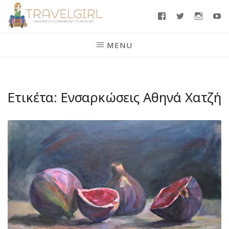
Skip
Facebook
Twitter
Insta
Y
to
content
MENU
Ετικέτα:
Ενσαρκώσεις Αθηνά Χατζή