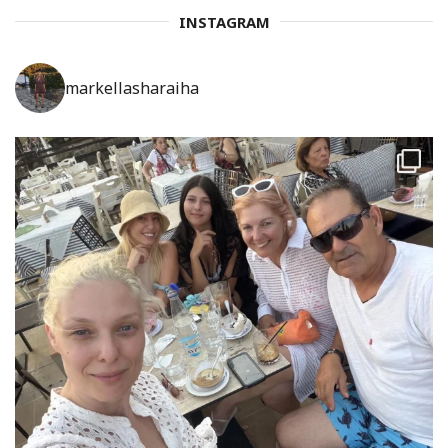
INSTAGRAM
markellasharaiha