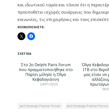
και ιδιωτικού τομέα και τόνισε ότι η περαιτ
προϋποθέτει ισχυρές συνέργειες που δημιουργ
κοινωνίες, τις επιχειρήσεις και τους επισκέπτ
ΚΟΙΝΟΠΟΙΉΣΤΕ:
ΣΧΕΤΙΚΆ
Στο 2ο Delphi Paris Forum
Όλγα Κεφαλογ
που πραγματοποιήθηκε στο
ITB στο Βερο
Παρίσι μίλησε η Όλγα
μας είναι να
Κεφαλογιάννη
αλλάζουμ
πρωταγων
24/01/2025
06/
Jet2 Strategic Partner Forum
Jet2 Strategic Partner Foru