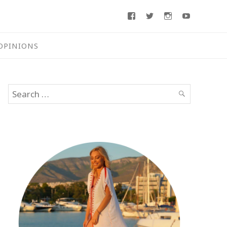
Facebook
Twitter
Instagram
Youtube
OPINIONS
Search
SEARCH
for: