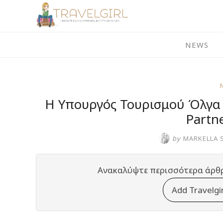
Skip
to
content
NEWS
Η Υπουργός Τουρισμού Όλγα Κ
Partn
by
MARKELLA 
Ανακαλύψτε περισσότερα άρθ
Add Travelgi