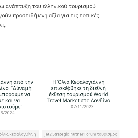
έρω ανάπτυξη του ελληνικού τουρισμού
ούν προστιθέμενη αξία για τις τοπικές
ες.
ιάννη από την
H Όλγα Κεφαλογιάννη
λίνο: “Δύναμή
επισκέφθηκε τη διεθνή
 μπορούμε να
έκθεση τουρισμού World
ε και να
Travel Market στο Λονδίνο
ιστούμε”
07/11/2023
03/2024
m όλγα κεφαλογιάννη
Jet2 Strategic Partner Forum τουρισμός