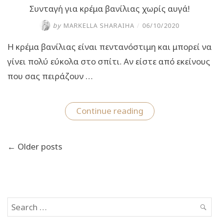
Συνταγή για κρέμα βανίλιας χωρίς αυγά!
by
MARKELLA SHARAIHA
/
06/10/2020
Η κρέμα βανίλιας είναι πεντανόστιμη και μπορεί να
γίνει πολύ εύκολα στο σπίτι. Αν είστε από εκείνους
που σας πειράζουν …
“Συνταγή
Continue reading
για
κρέμα
βανίλιας
Πλοήγηση
χωρίς
← Older posts
άρθρων
αυγά!”
Search
SEAR
for: