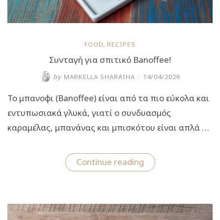
FOOD
,
RECIPES
Συνταγή για σπιτικό Banoffee!
by
MARKELLA SHARAIHA
/
14/04/2026
Το μπανοφι (Banoffee) είναι από τα πιο εύκολα και
εντυπωσιακά γλυκά, γιατί ο συνδυασμός
καραμέλας, μπανάνας και μπισκότου είναι απλά …
“Συνταγή
Continue reading
για
σπιτικό
Banoffee!”