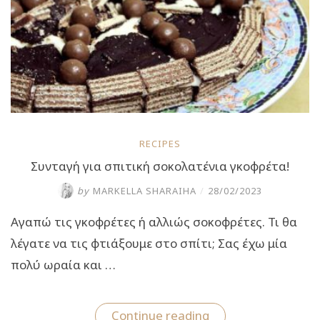
RECIPES
Συνταγή για σπιτική σοκολατένια γκοφρέτα!
by
MARKELLA SHARAIHA
/
28/02/2023
Αγαπώ τις γκοφρέτες ή αλλιώς σοκοφρέτες. Τι θα
λέγατε να τις φτιάξουμε στο σπίτι; Σας έχω μία
πολύ ωραία και …
“Συνταγή
Continue reading