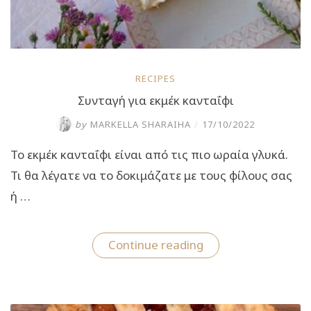
RECIPES
Συνταγή για εκμέκ κανταΐφι
by
MARKELLA SHARAIHA
/
17/10/2022
Το εκμέκ κανταΐφι είναι από τις πιο ωραία γλυκά.
Τι θα λέγατε να το δοκιμάζατε με τους φίλους σας
ή …
“Συνταγή
Continue reading
για
εκμέκ
κανταΐφι”