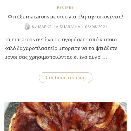
RECIPES
Φτιάξε macarons με oreo για όλη την οικογένεια!
by
MARKELLA SHARAIHA
/
08/06/2021
Τα macarons αντί να τα αγοράσετε από κάποιο
καλό ζαχαροπλαστείο μπορείτε να τα φτιάξετε
μόνοι σας χρησιμοποιώντας κι ένα αυγό! …
“Φτιάξε
Continue reading
macarons
με
oreo
για
όλη
την
οικογένεια!”