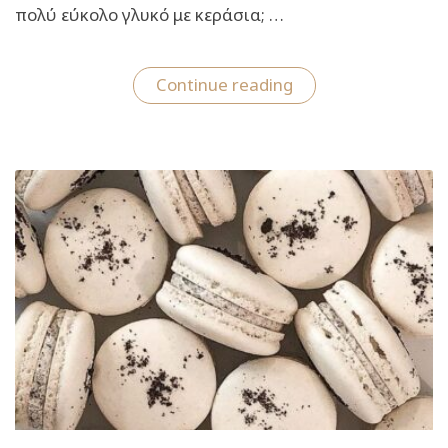
πολύ εύκολο γλυκό με κεράσια; …
“Συνταγή
Continue reading
για
το
πιο
γρήγορο
γλυκό
με
κεράσια”