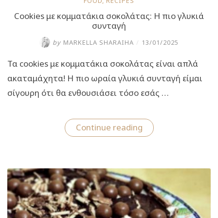
FOOD
,
RECIPES
Cookies με κομματάκια σοκολάτας: Η πιο γλυκιά
συνταγή
by
MARKELLA SHARAIHA
/
13/01/2025
Τα cookies με κομματάκια σοκολάτας είναι απλά
ακαταμάχητα! Η πιο ωραία γλυκιά συνταγή είμαι
σίγουρη ότι θα ενθουσιάσει τόσο εσάς …
“Cookies
Continue reading
με
κομματάκια
σοκολάτας:
Η
πιο
γλυκιά
συνταγή”