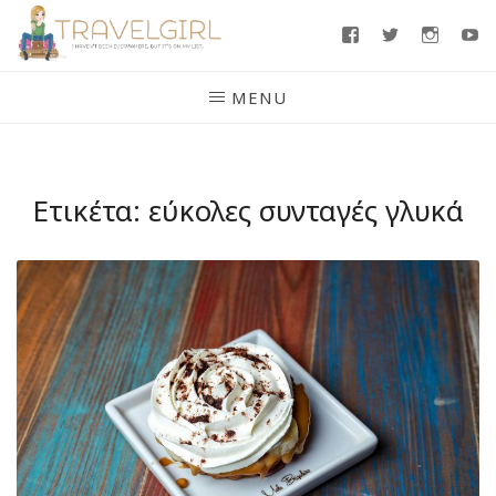
Skip
Facebook
Twitter
Insta
Y
to
content
MENU
Ετικέτα:
εύκολες συνταγές γλυκά