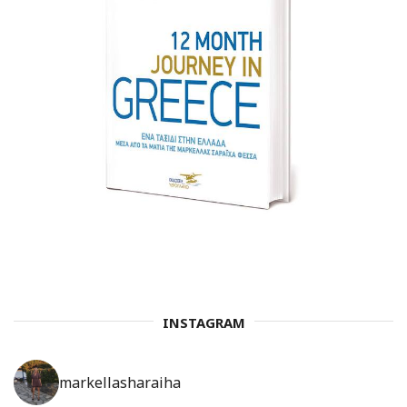
INSTAGRAM
markellasharaiha