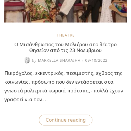
THEATRE
Ο Μισάνθρωπος του Μολιέρου στο θέατρο
Θησείον από τις 23 Νοεμβρίου
by
MARKELLA SHARAIHA
/
09/10/2022
Πικρόχολος, εκκεντρικός, πεσιμιστής, εχθρός της
κοινωνίας, πρόσωπο που δεν εντάσσεται στα
γνωστά μολιερικά κωμικά πρότυπα,- πολλά έχουν
γραφτεί για τον …
“Ο
Continue reading
Μισάνθρωπος
του