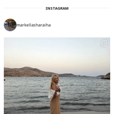
INSTAGRAM
markellasharaiha