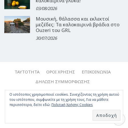
καλοκαιρινά γλυκά!
03/08/2026
Μουσική, θάλασσα και εκλεκτοί
μεζέδες: Τα καλοκαιρινά βράδια στο
Ouzeri του GRL
30/07/2026
ΤΑΥΤΌΤΗΤΑ
ΌΡΟΙ ΧΡΉΣΗΣ
ΕΠΙΚΟΙΝΩΝΊΑ
ΔΉΛΩΣΗ ΣΥΜΜΌΡΦΩΣΗΣ
Copyright © 2017-2026, Travelgirl.gr | All rights reserved.
Ο ιστότοπος χρησιμοποιεί cookies. Συνεχίζοντας τη χρήση αυτού
του ιστότοπου, συμφωνείτε με τη χρήση τους. Για να μάθετε
Crafted by
Apptime
.
περισσότερα, δείτε εδώ:
Πολιτική Χρήσης Cookies
Facebook
Twitter
Instagram
Youtube