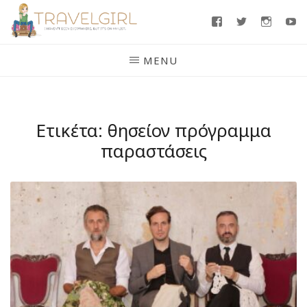
Skip
Facebook
Twitter
Insta
Y
to
content
MENU
Ετικέτα:
θησείον πρόγραμμα
παραστάσεις