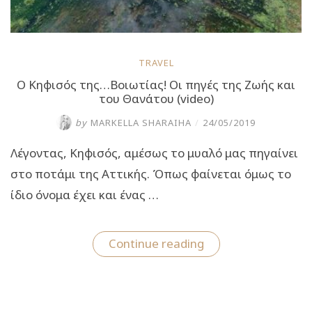
TRAVEL
O Kηφισός της…Βοιωτίας! Οι πηγές της Ζωής και
του Θανάτου (video)
by
MARKELLA SHARAIHA
/
24/05/2019
Λέγοντας, Κηφισός, αμέσως το μυαλό μας πηγαίνει
στο ποτάμι της Αττικής. Όπως φαίνεται όμως το
ίδιο όνομα έχει και ένας …
“O
Continue reading
Kηφισός
της…
Βοιωτίας!
Οι
πηγές