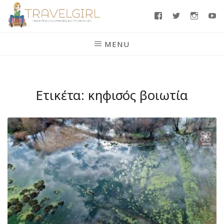
Skip
Facebook
Twitter
Insta
Y
to
content
MENU
Ετικέτα:
κηφισός βοιωτία