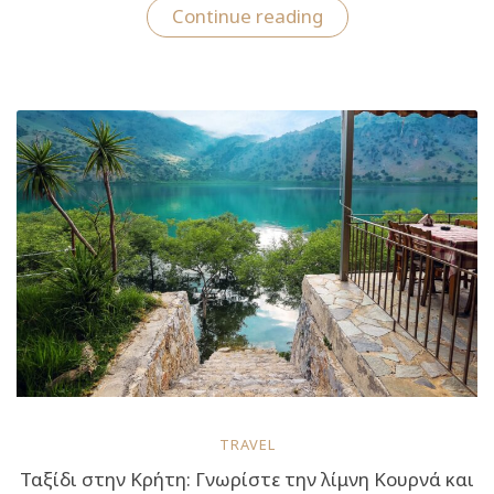
“Λίμνη
Continue reading
Δόξα:
Ταξίδι
στην
“Ελβετία
της
Κορινθίας””
TRAVEL
Ταξίδι στην Κρήτη: Γνωρίστε την λίμνη Κουρνά και