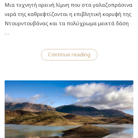
Μια τεχνητή ορεινή λίμνη που στα γαλαζοπράσινα
νερά της καθρεφτίζονται η επιβλητική κορυφή της
Ντουρντουβάνας και τα πολύχρωμα μεικτά δάση
…
“Μία
Continue reading
μονοήμερη
απόδραση
στη
λίμνη
Δόξα
της
ορεινής
Κορινθίας”