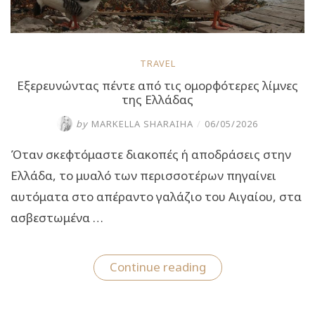
TRAVEL
Εξερευνώντας πέντε από τις ομορφότερες λίμνες
της Ελλάδας
by
MARKELLA SHARAIHA
/
06/05/2026
Όταν σκεφτόμαστε διακοπές ή αποδράσεις στην
Ελλάδα, το μυαλό των περισσοτέρων πηγαίνει
αυτόματα στο απέραντο γαλάζιο του Αιγαίου, στα
ασβεστωμένα …
“Εξερευνώντας
Continue reading
πέντε
από
τις
ομορφότερες