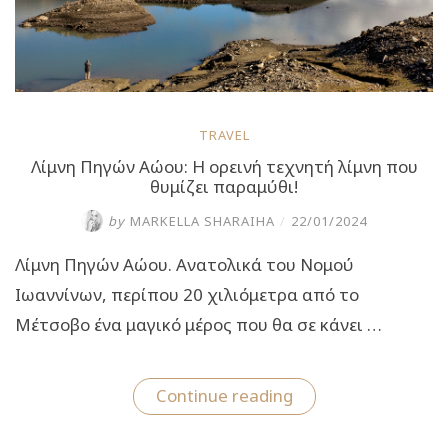
TRAVEL
Λίμνη Πηγών Αώου: Η ορεινή τεχνητή λίμνη που
θυμίζει παραμύθι!
by
MARKELLA SHARAIHA
/
22/01/2024
Λίμνη Πηγών Αώου. Ανατολικά του Νομού
Ιωαννίνων, περίπου 20 χιλιόμετρα από το
Μέτσοβο ένα μαγικό μέρος που θα σε κάνει …
“Λίμνη
Continue reading
Πηγών
Αώου:
Η