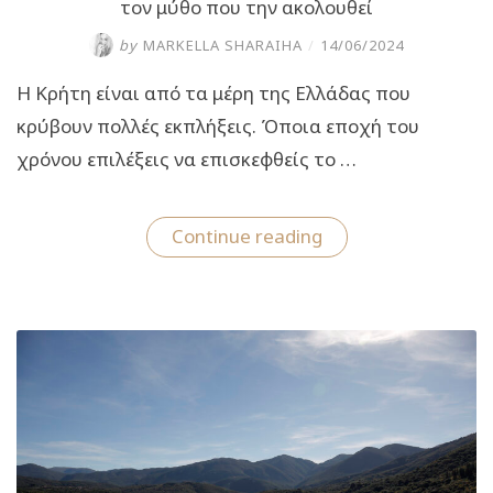
τον μύθο που την ακολουθεί
by
MARKELLA SHARAIHA
/
14/06/2024
Η Κρήτη είναι από τα μέρη της Ελλάδας που
κρύβουν πολλές εκπλήξεις. Όποια εποχή του
χρόνου επιλέξεις να επισκεφθείς το …
“Ταξίδι
Continue reading
στην
Κρήτη:
Γνωρίστε
την
λίμνη
Κουρνά
και
τον
μύθο
που
την
ακολουθεί”