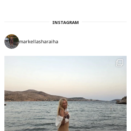
INSTAGRAM
markellasharaiha