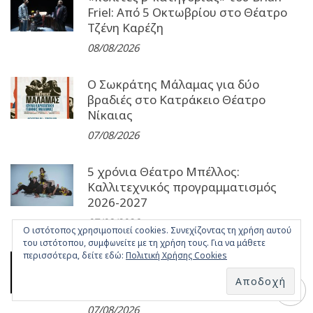
Friel: Από 5 Οκτωβρίου στο Θέατρο
Τζένη Καρέζη
08/08/2026
Ο Σωκράτης Μάλαμας για δύο
βραδιές στο Κατράκειο Θέατρο
Νίκαιας
07/08/2026
5 χρόνια Θέατρο Μπέλλος:
Καλλιτεχνικός προγραμματισμός
2026-2027
07/08/2026
Ο ιστότοπος χρησιμοποιεί cookies. Συνεχίζοντας τη χρήση αυτού
του ιστότοπου, συμφωνείτε με τη χρήση τους. Για να μάθετε
περισσότερα, δείτε εδώ:
Πολιτική Χρήσης Cookies
«Η φωνή της Λουντμίλα»: Για 2
επετειακές παραστάσεις στο Θέατρο
Καρέζη
07/08/2026