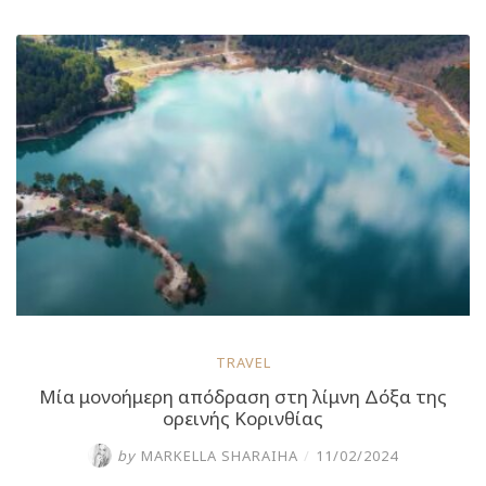
που
μοιάζει
με
φίδι”
TRAVEL
Μία μονοήμερη απόδραση στη λίμνη Δόξα της
ορεινής Κορινθίας
by
MARKELLA SHARAIHA
/
11/02/2024