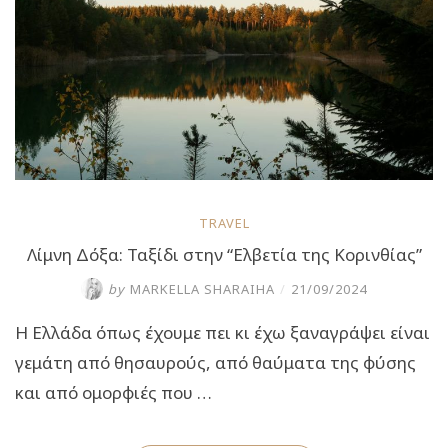
θρύλους”
TRAVEL
Λίμνη Δόξα: Ταξίδι στην “Ελβετία της Κορινθίας”
by
MARKELLA SHARAIHA
/
21/09/2024
Η Ελλάδα όπως έχουμε πει κι έχω ξαναγράψει είναι
γεμάτη από θησαυρούς, από θαύματα της φύσης
και από ομορφιές που …