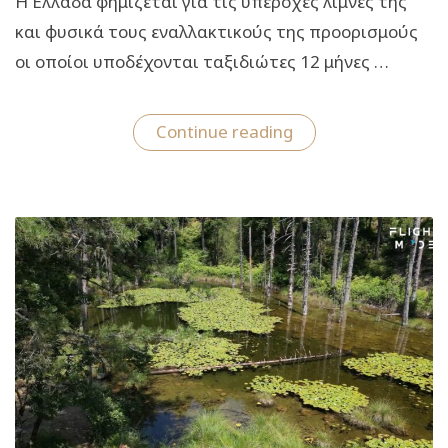
Η Ελλάδα φημίζεται για τις υπέροχες λίμνες της
και φυσικά τους εναλλακτικούς της προορισμούς
οι οποίοι υποδέχονται ταξιδιώτες 12 μήνες …
“Λίμνη
Continue reading
Πλαστήρα:
Το
travelgirl.gr
σε
ξεναγεί
στον
απόλυτο
εναλλακτικό
προορισμό”