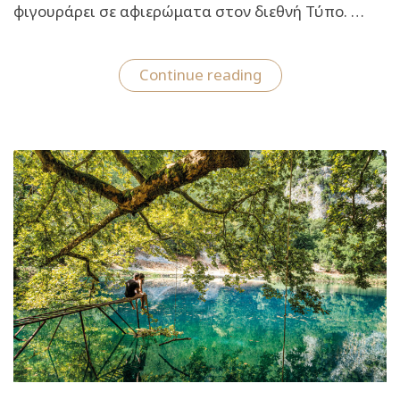
φιγουράρει σε αφιερώματα στον διεθνή Τύπο. …
“Λίμνη
Continue reading
Πετρών:
Ταξίδι
στην
κινηματογραφική
λίμνη
της
Φλώρινας”