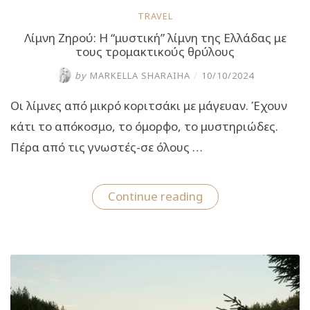
TRAVEL
Λίμνη Ζηρού: Η “μυστική” λίμνη της Ελλάδας με
τους τρομακτικούς θρύλους
by
MARKELLA SHARAIHA
/
10/10/2024
Οι λίμνες από μικρό κοριτσάκι με μάγευαν. Έχουν
κάτι το απόκοσμο, το όμορφο, το μυστηριώδες.
Πέρα από τις γνωστές-σε όλους …
“Λίμνη
Continue reading
Ζηρού:
Η
“μυστική”
λίμνη
της
Ελλάδας
με
τους
τρομακτικούς