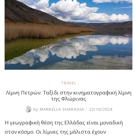
νούφαρα
στην
Ήπειρο”
TRAVEL
Λίμνη Πετρών: Ταξίδι στην κινηματογραφική λίμνη
της Φλώρινας
by
MARKELLA SHARAIHA
/
22/10/2024
Η γεωγραφική θέση της Ελλάδας είναι μοναδική
στον κόσμο. Οι λίμνες της μάλιστα έχουν