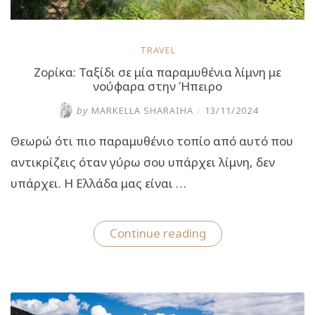
TRAVEL
Ζορίκα: Ταξίδι σε μία παραμυθένια λίμνη με
νούφαρα στην Ήπειρο
by
MARKELLA SHARAIHA
/
13/11/2024
Θεωρώ ότι πιο παραμυθένιο τοπίο από αυτό που
αντικρίζεις όταν γύρω σου υπάρχει λίμνη, δεν
υπάρχει. Η Ελλάδα μας είναι …
“Ζορίκα:
Continue reading
Ταξίδι
σε
μία
παραμυθένια
λίμνη
με