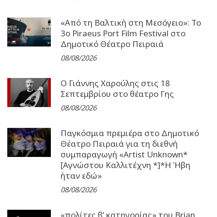
«Από τη Βαλτική στη Μεσόγειο»: Το
3o Piraeus Port Film Festival στο
Δημοτικό Θέατρο Πειραιά
08/08/2026
Ο Γιάννης Χαρούλης στις 18
Σεπτεμβρίου στο θέατρο Γης
08/08/2026
Παγκόσμια πρεμιέρα στο Δημοτικό
Θέατρο Πειραιά για τη διεθνή
συμπαραγωγή «Artist Unknown*
[Αγνώστου Καλλιτέχνη *]*Η Ήβη
ήταν εδώ»
08/08/2026
«πολίτες β’ κατηγορίας» του Brian