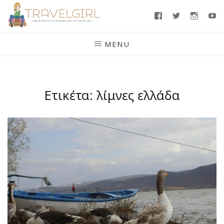
Skip
Facebook
Twitter
Insta
Y
to
content
MENU
Ετικέτα:
λίμνες ελλάδα