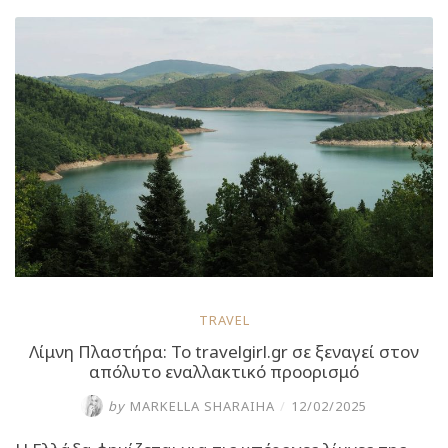
λίμνες
της
Ελλάδας”
TRAVEL
Λίμνη Πλαστήρα: Το travelgirl.gr σε ξεναγεί στον
απόλυτο εναλλακτικό προορισμό
by
MARKELLA SHARAIHA
/
12/02/2025