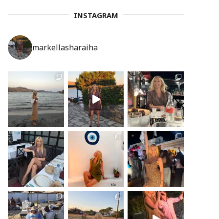
INSTAGRAM
markellasharaiha