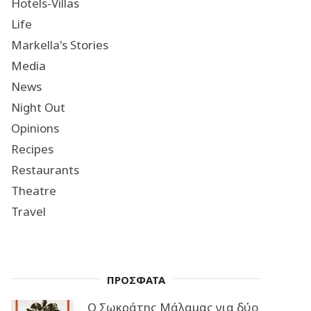
Hotels-Villas
Life
Markella's Stories
Media
News
Night Out
Opinions
Recipes
Restaurants
Theatre
Travel
ΠΡΟΣΦΑΤΑ
Ο Σωκράτης Μάλαμας για δύο