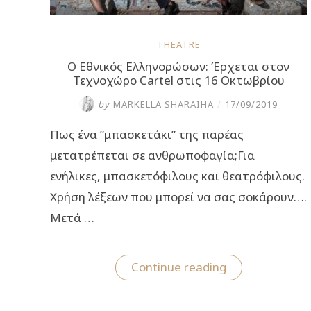
THEATRE
O Eθνικός Ελληνορώσων: Έρχεται στον
Τεχνοχώρο Cartel στις 16 Οκτωβρίου
by
MARKELLA SHARAIHA
/
17/09/2019
Πως ένα ”μπασκετάκι” της παρέας
μετατρέπεται σε ανθρωποφαγία;Για
ενήλικες, μπασκετόφιλους και θεατρόφιλους.
Χρήση λέξεων που μπορεί να σας σοκάρουν….
Μετά …
“O
Continue reading
Eθνικός
Ελληνορώσων:
Έρχεται