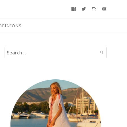
Facebook
Twitter
Instagram
Youtube
OPINIONS
Search
SEARCH
for: