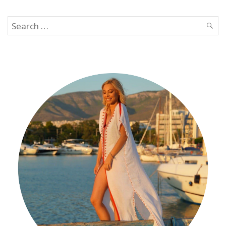
Search
SEAR
for: