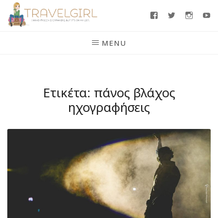
Skip
Facebook
Twitter
Insta
Y
to
content
MENU
Ετικέτα:
πάνος βλάχος
ηχογραφήσεις