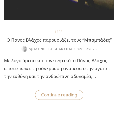
LIFE
Ο Πάνος Βλάχος παρουσιάζει τους “Μπαμπάδες”
by
MARKELLA SHARAIHA
/
02/06/2026
Με λόγο άμεσο και συγκινητικό, ο Πάνος Βλάχος
αποτυπώνει τη σύγκρουση ανάμεσα στην αγάπη,
την ευθύνη και την ανθρώπινη αδυναμία, …
“Ο
Continue reading
Πάνος
Βλάχος
παρουσιάζει
τους
“Μπαμπάδες””