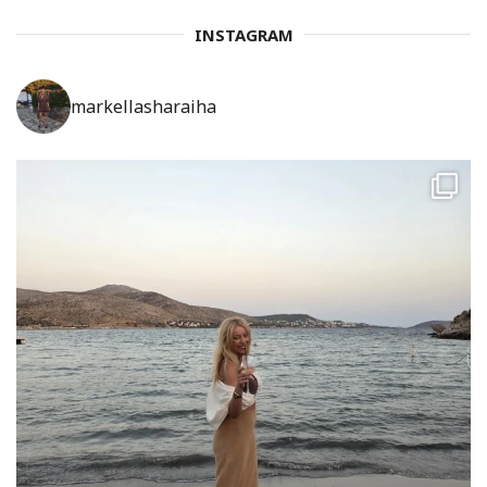
INSTAGRAM
markellasharaiha