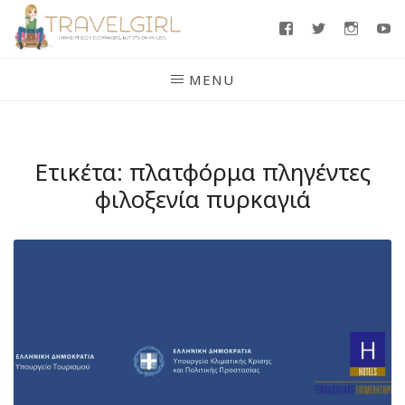
Skip
Facebook
Twitter
Insta
Y
to
content
MENU
Ετικέτα:
πλατφόρμα πληγέντες
φιλοξενία πυρκαγιά