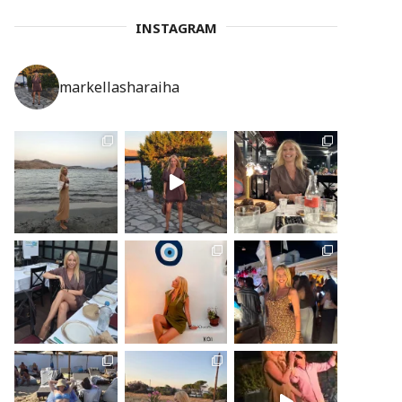
INSTAGRAM
markellasharaiha