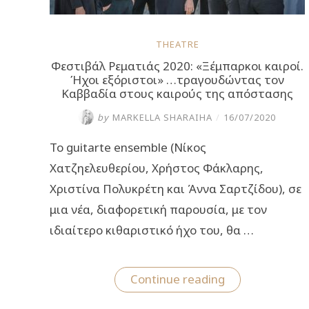
THEATRE
Φεστιβάλ Ρεματιάς 2020: «Ξέμπαρκοι καιροί.
Ήχοι εξόριστοι» …τραγουδώντας τον
Καββαδία στους καιρούς της απόστασης
by
MARKELLA SHARAIHA
/
16/07/2020
Το guitarte ensemble (Νίκος
Χατζηελευθερίου, Χρήστος Φάκλαρης,
Χριστίνα Πολυκρέτη και Άννα Σαρτζίδου), σε
μια νέα, διαφορετική παρουσία, με τον
ιδιαίτερο κιθαριστικό ήχο του, θα …
“Φεστιβάλ
Continue reading
Ρεματιάς
2020: