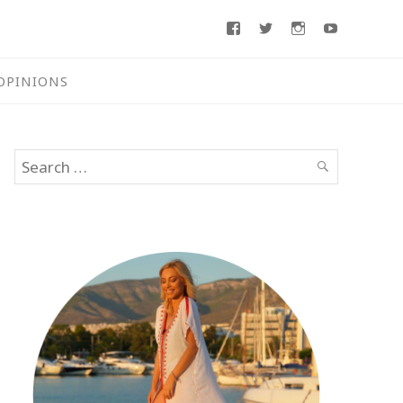
Facebook
Twitter
Instagram
Youtube
OPINIONS
Search
SEARCH
for: