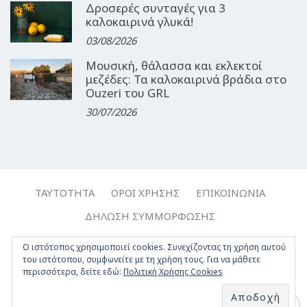
Δροσερές συνταγές για 3
καλοκαιρινά γλυκά!
03/08/2026
Μουσική, θάλασσα και εκλεκτοί
μεζέδες: Τα καλοκαιρινά βράδια στο
Ouzeri του GRL
30/07/2026
ΤΑΥΤΌΤΗΤΑ
ΌΡΟΙ ΧΡΉΣΗΣ
ΕΠΙΚΟΙΝΩΝΊΑ
ΔΉΛΩΣΗ ΣΥΜΜΌΡΦΩΣΗΣ
Copyright © 2017-2026, Travelgirl.gr | All rights reserved.
Ο ιστότοπος χρησιμοποιεί cookies. Συνεχίζοντας τη χρήση αυτού
του ιστότοπου, συμφωνείτε με τη χρήση τους. Για να μάθετε
Crafted by
Apptime
.
περισσότερα, δείτε εδώ:
Πολιτική Χρήσης Cookies
Facebook
Twitter
Instagram
Youtube