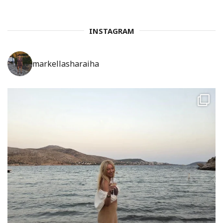
INSTAGRAM
markellasharaiha