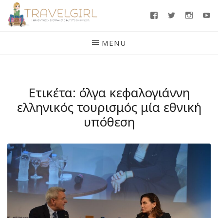
Skip
Facebook
Twitter
Insta
Y
to
content
MENU
Ετικέτα:
όλγα κεφαλογιάννη
ελληνικός τουρισμός μία εθνική
υπόθεση