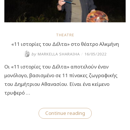
THEATRE
«11 ιστορίες του Δέλτα» στο θέατρο Αλκμήνη
by
MARKELLA SHARAIHA
/
16/05/2022
Οι «11 ιστορίες του Δέλτα» αποτελούν έναν
μονόλογο, βασισμένο σε 11 πίνακες ζωγραφικής
του Δημήτριου Αθανασίου. Είναι ένα κείμενο
τρυφερό …
“«11
Continue reading
ιστορίες
του
Δέλτα»