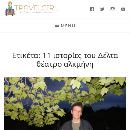
Skip
Facebook
Twitter
Insta
Y
to
content
MENU
Ετικέτα:
11 ιστορίες του Δέλτα
θέατρο αλκμήνη