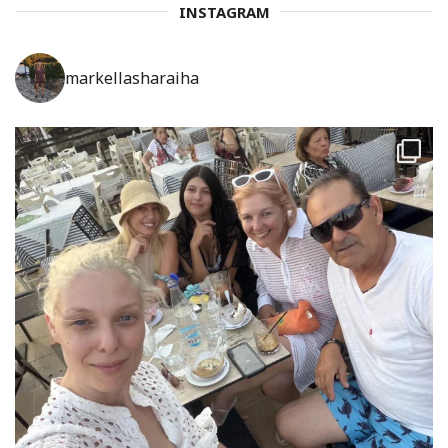
INSTAGRAM
markellasharaiha