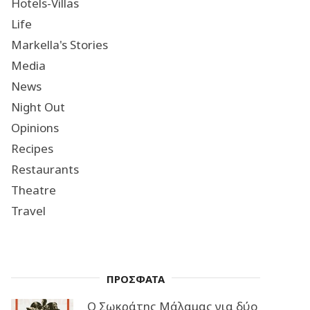
Hotels-Villas
Life
Markella's Stories
Media
News
Night Out
Opinions
Recipes
Restaurants
Theatre
Travel
ΠΡΟΣΦΑΤΑ
Ο Σωκράτης Μάλαμας για δύο