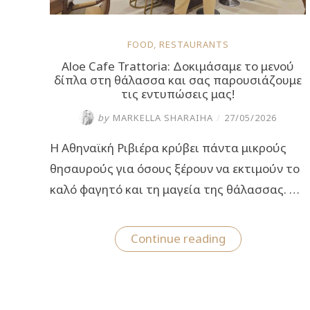
FOOD
,
RESTAURANTS
Aloe Cafe Trattoria: Δοκιμάσαμε το μενού
δίπλα στη θάλασσα και σας παρουσιάζουμε
τις εντυπώσεις μας!
by
MARKELLA SHARAIHA
/
27/05/2026
Η Αθηναϊκή Ριβιέρα κρύβει πάντα μικρούς
θησαυρούς για όσους ξέρουν να εκτιμούν το
καλό φαγητό και τη μαγεία της θάλασσας. …
“Aloe
Continue reading
Cafe
Trattoria:
Δοκιμάσαμε
το
μενού
δίπλα