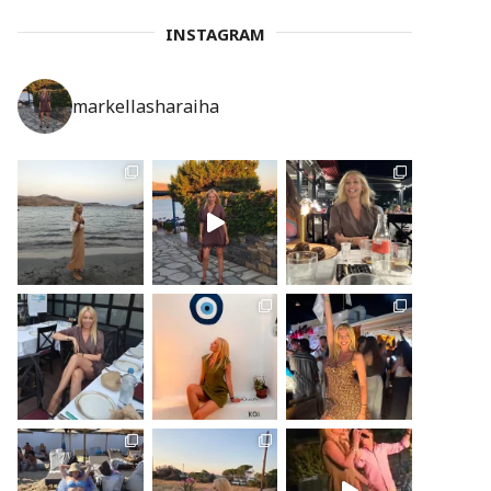
INSTAGRAM
markellasharaiha