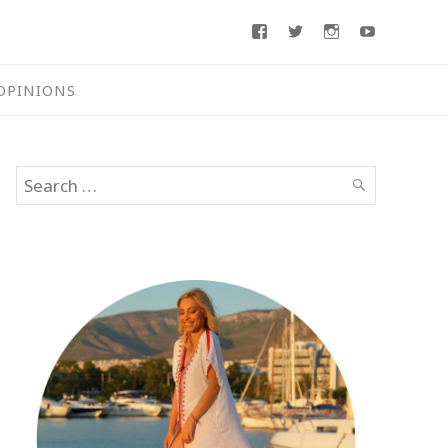
Facebook
Twitter
Instagram
Youtube
OPINIONS
Search
SEARCH
for: