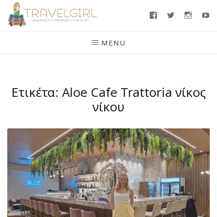
Skip
Facebook
Twitter
Insta
Y
to
content
MENU
Ετικέτα:
Aloe Cafe Trattoria νίκος
νίκου