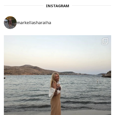
INSTAGRAM
markellasharaiha