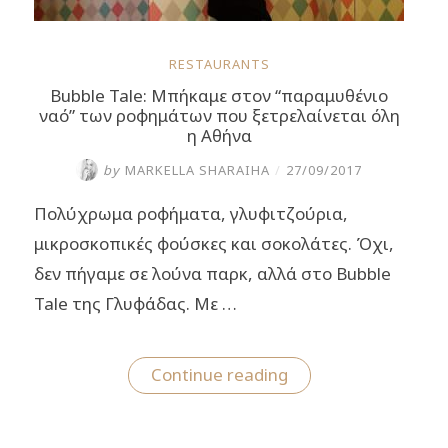
RESTAURANTS
Bubble Tale: Μπήκαμε στον “παραμυθένιο
ναό” των ροφημάτων που ξετρελαίνεται όλη
η Αθήνα
by
MARKELLA SHARAIHA
/
27/09/2017
Πολύχρωμα ροφήματα, γλυφιτζούρια,
μικροσκοπικές φούσκες και σοκολάτες. Όχι,
δεν πήγαμε σε λούνα παρκ, αλλά στο Bubble
Tale της Γλυφάδας. Με …
“Bubble
Continue reading
Tale:
Μπήκαμε
στον
“παραμυθένιο