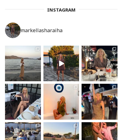
INSTAGRAM
markellasharaiha