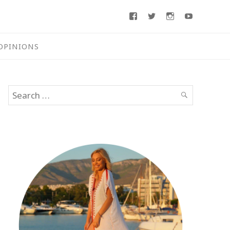
Facebook
Twitter
Instagram
Youtube
OPINIONS
Search
SEARCH
for: