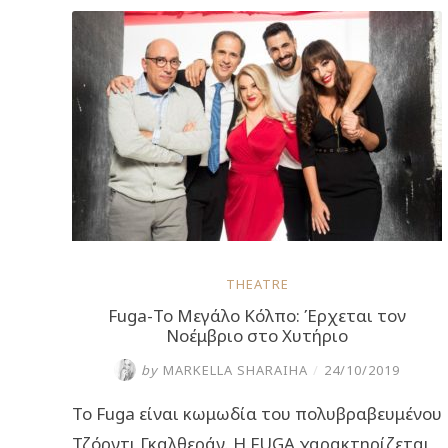
κόλπο”
συνεχίζεται
και
τον
Μάρτιο
στο
θέατρο
Χυτήριο”
THEATRE
Fuga-Το Μεγάλο Κόλπο: Έρχεται τον
Νοέμβριο στο Χυτήριο
by
MARKELLA SHARAIHA
/
24/10/2019
Το Fuga είναι κωμωδία του πολυβραβευμένου
Τζόρντι Γκαλθεράν. Η FUGA χαρακτηρίζεται