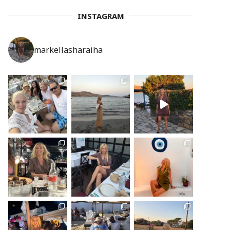
INSTAGRAM
markellasharaiha