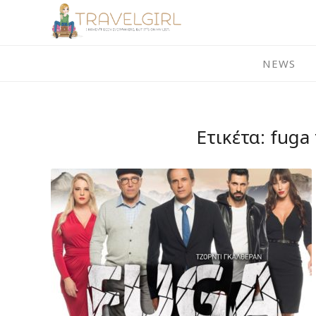
Skip
to
content
NEWS
Ετικέτα:
fuga