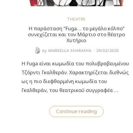
THEATRE
Η παράσταση “Fuga… το μεγάλο κόλπο”
συνεχίζεται και τον Μάρτιο στο θέατρο
Χυτήριο
by
MARKELLA SHARAIHA
/
29/02/2020
Η Fuga είναι κωμωδία του πολυβραβευμένου
Τζόρντι Γκαλθεράν. Χαρακτηρίζεται διεθνώς
ως η πιο διεφθαρμένη κωμωδία του
Γκαλθεράν, του θεατρικού συγγραφέα …
“Η
Continue reading
παράσταση
“Fuga…
το
μεγάλο