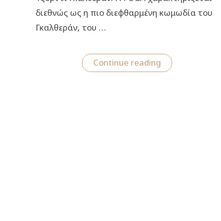
διεθνώς ως η πιο διεφθαρμένη κωμωδία του
Γκαλθεράν, του …
“Fuga-
Continue reading
Το
Μεγάλο
Κόλπο:
Έρχεται
τον
Νοέμβριο
στο
Χυτήριο”