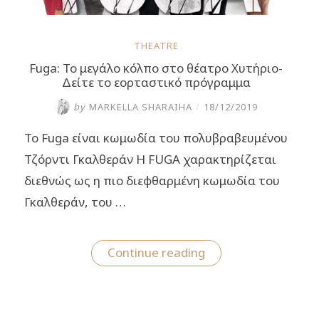
THEATRE
Fuga: Το μεγάλο κόλπο στο θέατρο Χυτήριο-
Δείτε το εορταστικό πρόγραμμα
by
MARKELLA SHARAIHA
/
18/12/2019
Το Fuga είναι κωμωδία του πολυβραβευμένου
Τζόρντι Γκαλθεράν Η FUGA χαρακτηρίζεται
διεθνώς ως η πιο διεφθαρμένη κωμωδία του
Γκαλθεράν, του …
“Fuga:
Continue reading
Το
μεγάλο
κόλπο
στο
θέατρο