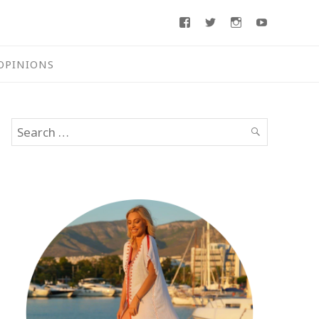
Facebook
Twitter
Instagram
Youtube
OPINIONS
Search
SEARCH
for: