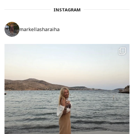
INSTAGRAM
markellasharaiha