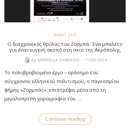
NIGHT OUT
O διαχρονικός θρύλος του Ζορμπά: Ένα μπαλέτο
για έναν ευγενή σκοπό στη σκιά της Ακρόπολης
by
MARKELLA SHARAIHA
/
11/09/2024
Το πολυβραβευμένο έργο – ορόσημο του
σύγχρονου ελληνικού πολιτισμού, ο παγκοσμίου
φήμης «Ζορμπάς», επιστρέφει μέσα από τη
μεγαλοπρεπή χορογραφία του …
“O
Continue reading
διαχρονικός
θρύλος