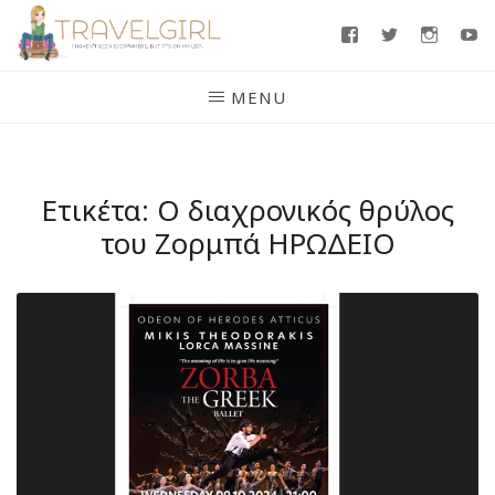
Skip
Facebook
Twitter
Insta
Y
to
content
MENU
Ετικέτα:
O διαχρονικός θρύλος
του Ζορμπά ΗΡΩΔΕΙΟ