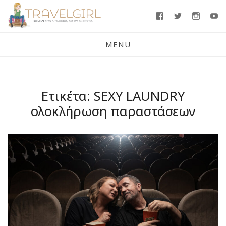
Skip
Facebook
Twitter
Insta
Y
to
content
MENU
Ετικέτα:
SEXY LAUNDRY
ολοκλήρωση παραστάσεων