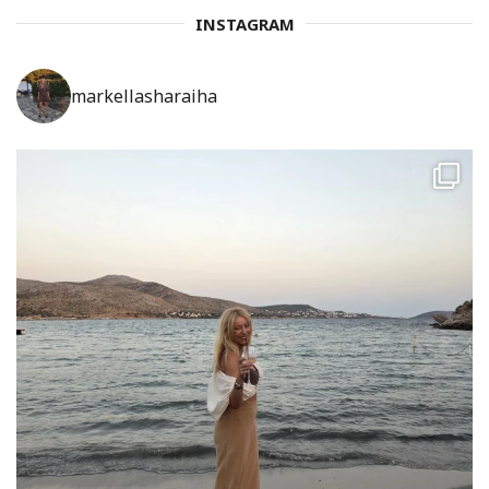
INSTAGRAM
markellasharaiha