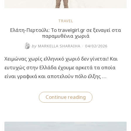
TRAVEL
Ελάτη-Περτούλι: Το travelgirl.gr σε ξεναγεί στα
παραμυθένια χωριά
by
MARKELLA SHARAIHA
/
04/02/2026
Χειμώνας χωρίς ελληνικό χωριό δεν γίνεται! Και
ευτυχώς στην Ελλάδα έχουμε αρκετά τα οποία
είναι γραφικά και αποτελούν πόλο έλξης …
“Ελάτη-
Continue reading
Περτούλι:
Το
travelgirl.gr
σε
ξεναγεί
στα