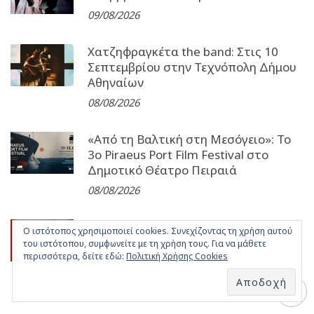
09/08/2026
Χατζηφραγκέτα the band: Στις 10
Σεπτεμβρίου στην Τεχνόπολη Δήμου
Αθηναίων
08/08/2026
«Από τη Βαλτική στη Μεσόγειο»: Το
3o Piraeus Port Film Festival στο
Δημοτικό Θέατρο Πειραιά
08/08/2026
Ο Γιάννης Χαρούλης στις 18
Ο ιστότοπος χρησιμοποιεί cookies. Συνεχίζοντας τη χρήση αυτού
Σεπτεμβρίου στο θέατρο Γης
του ιστότοπου, συμφωνείτε με τη χρήση τους. Για να μάθετε
περισσότερα, δείτε εδώ:
Πολιτική Χρήσης Cookies
08/08/2026