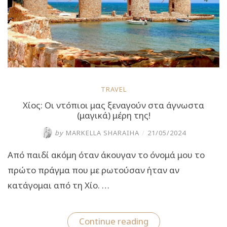
TRAVEL
Χίος: Οι ντόπιοι μας ξεναγούν στα άγνωστα
(μαγικά) μέρη της!
by
MARKELLA SHARAIHA
/
21/05/2024
Από παιδί ακόμη όταν άκουγαν το όνομά μου το
πρώτο πράγμα που με ρωτούσαν ήταν αν
κατάγομαι από τη Χίο. …
“Χίος:
Continue reading