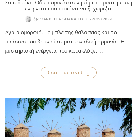
Σαμοθράκη: Οδοιπορικό στο νησί με τη μυστηριακή
ενέργεια που το κάνει να ξεχωρίζει
by
MARKELLA SHARAIHA
/
22/05/2024
Άγρια ομορφιά. Το μπλε της θάλασσας και το
πράσινο του βουνού σε μία μοναδική αρμονία. Η
μυστηριακή ενέργεια που κατακλύζει …
“Σαμοθράκη:
Continue reading
Οδοιπορικό
στο
νησί
με
τη
μυστηριακή
ενέργεια
που
το
κάνει
να
ξεχωρίζει”