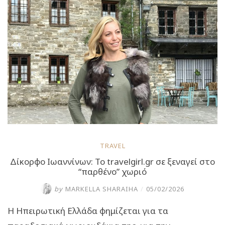
θεαματικούς
καταρράκτες
της
Ελλάδας!”
TRAVEL
Δίκορφο Ιωαννίνων: Το travelgirl.gr σε ξεναγεί στο
“παρθένο” χωριό
by
MARKELLA SHARAIHA
/
05/02/2026
Η Ηπειρωτική Ελλάδα φημίζεται για τα