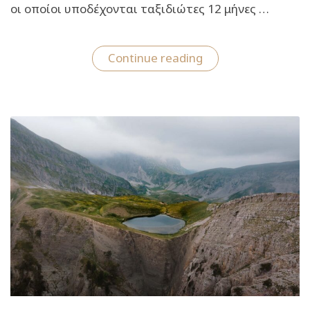
οι οποίοι υποδέχονται ταξιδιώτες 12 μήνες …
“Λίμνη
Continue reading
Πλαστήρα:
Το
travelgirl.gr
σε
ξεναγεί
στον
απόλυτο
εναλλακτικό
προορισμό”