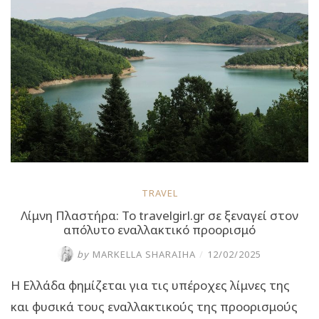
παραμυθένια
χωριά”
TRAVEL
Λίμνη Πλαστήρα: Το travelgirl.gr σε ξεναγεί στον
απόλυτο εναλλακτικό προορισμό
by
MARKELLA SHARAIHA
/
12/02/2025
Η Ελλάδα φημίζεται για τις υπέροχες λίμνες της
και φυσικά τους εναλλακτικούς της προορισμούς