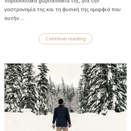
παραδοσιακά χωριουδάκια της, για την
γαστρονομία της και τη φυσική της ομορφιά που
αυτήν …
“Δίκορφο
Continue reading
Ιωαννίνων:
Το
travelgirl.gr
σε
ξεναγεί
στο
“παρθένο”
χωριό”