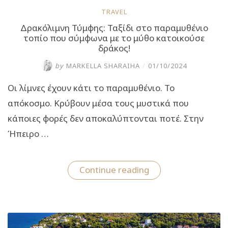
TRAVEL
Δρακόλιμνη Τύμφης: Ταξίδι στο παραμυθένιο
τοπίο που σύμφωνα με το μύθο κατοικούσε
δράκος!
by
MARKELLA SHARAIHA
/
01/10/2024
Οι λίμνες έχουν κάτι το παραμυθένιο. Το
απόκοσμο. Κρύβουν μέσα τους μυστικά που
κάποιες φορές δεν αποκαλύπτονται ποτέ. Στην
Ήπειρο …
“Δρακόλιμνη
Continue reading
Τύμφης:
Ταξίδι
στο
παραμυθένιο
τοπίο
που