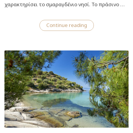
χαρακτηρίσει το σμαραγδένιο νησί. Το πράσινο …
“Αγκίστρι:
Continue reading
Ταξίδι
στον
ιδιωτικό
παράδεισο
με
τις
ονειρεμένες
παραλίες”