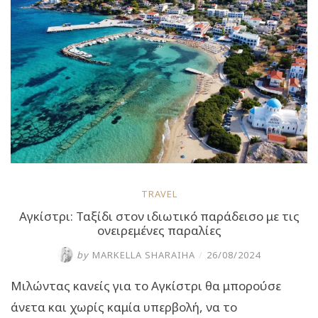
σύμφωνα
με
το
μύθο
κατοικούσε
δράκος!”
TRAVEL
Αγκίστρι: Ταξίδι στον ιδιωτικό παράδεισο με τις
ονειρεμένες παραλίες
by
MARKELLA SHARAIHA
/
26/08/2024
Μιλώντας κανείς για το Αγκίστρι θα μπορούσε
άνετα και χωρίς καμία υπερβολή, να το