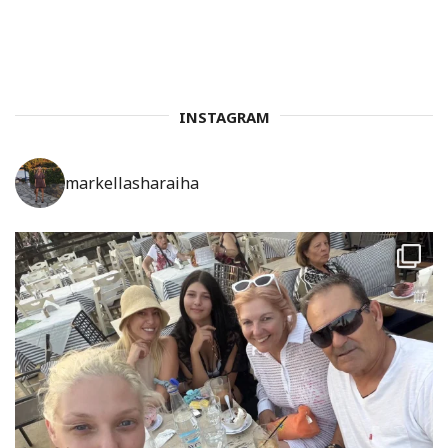
INSTAGRAM
markellasharaiha