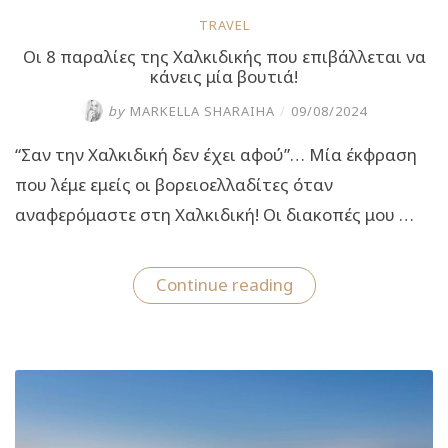
TRAVEL
Οι 8 παραλίες της Χαλκιδικής που επιβάλλεται να
κάνεις μία βουτιά!
by
MARKELLA SHARAIHA
/
09/08/2024
“Σαν την Χαλκιδική δεν έχει αφού”… Μία έκφραση
που λέμε εμείς οι βορειοελλαδίτες όταν
αναφερόμαστε στη Χαλκιδική! Οι διακοπές μου …
“Οι
Continue reading
8
παραλίες
της
Χαλκιδικής
που
επιβάλλεται
να
κάνεις
μία