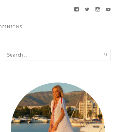
Facebook
Twitter
Instagram
Youtube
OPINIONS
Search
SEARCH
for: