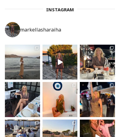
INSTAGRAM
markellasharaiha