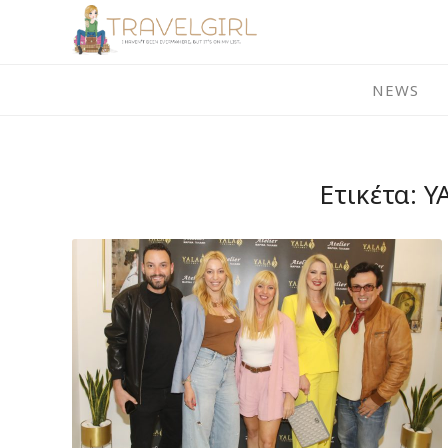
Skip
to
content
NEWS
Ετικέτα:
Y