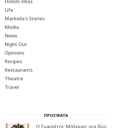
Hotels-Villas
Life
Markella's Stories
Media
News
Night Out
Opinions
Recipes
Restaurants
Theatre
Travel
ΠΡΟΣΦΑΤΑ
Ο Σωκράτης Μάλαμας για δύο