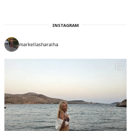
INSTAGRAM
markellasharaiha