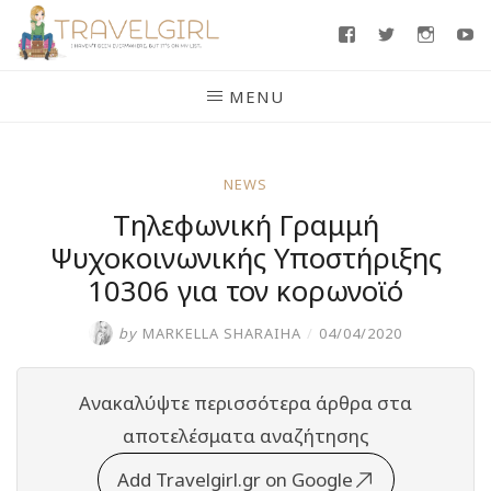
Skip
Facebook
Twitter
Insta
Y
to
content
MENU
NEWS
Τηλεφωνική Γραμμή
Ψυχοκοινωνικής Υποστήριξης
10306 για τον κορωνοϊό
by
MARKELLA SHARAIHA
/
04/04/2020
Ανακαλύψτε περισσότερα άρθρα στα
αποτελέσματα αναζήτησης
Add Travelgirl.gr on Google