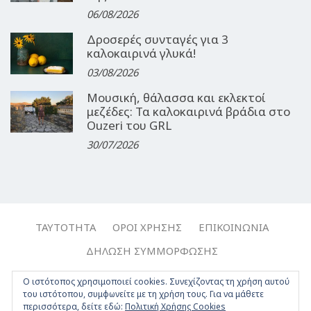
06/08/2026
Δροσερές συνταγές για 3
καλοκαιρινά γλυκά!
03/08/2026
Μουσική, θάλασσα και εκλεκτοί
μεζέδες: Τα καλοκαιρινά βράδια στο
Ouzeri του GRL
30/07/2026
ΤΑΥΤΌΤΗΤΑ
ΌΡΟΙ ΧΡΉΣΗΣ
ΕΠΙΚΟΙΝΩΝΊΑ
ΔΉΛΩΣΗ ΣΥΜΜΌΡΦΩΣΗΣ
Copyright © 2017-2026, Travelgirl.gr | All rights reserved.
Ο ιστότοπος χρησιμοποιεί cookies. Συνεχίζοντας τη χρήση αυτού
του ιστότοπου, συμφωνείτε με τη χρήση τους. Για να μάθετε
Crafted by
Apptime
.
περισσότερα, δείτε εδώ:
Πολιτική Χρήσης Cookies