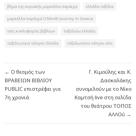
βήμα της κυριακής μαρκέλλα σαράιχα
ελλάδα ταξίδια
μαρκέλλα σαράιχα12 Month Journey In Greece
νέες κυκλοφορίες βιβλίων
ταξιδεύω ελλάδα
ταξιδιωτικοί οδηγοί ελλάδα
ταξιδιωτικοι οδηγοι νέοι
Πλοήγηση
← Ο θεσμός των
Γ. Κιμούλης και Κ.
άρθρων
ΒΡΑΒΕΙΩΝ ΒΙΒΛΙΟΥ
Δασκαλάκης
PUBLIC επιστρέφει για
συνομιλούν με το Νίκο
7η χρονιά
Καμτσή live στη σελίδα
του θεάτρου ΤΟΠΟΣ
ΑΛΛΟύ →