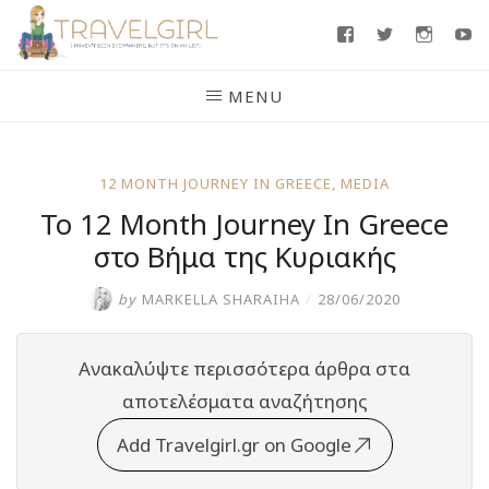
Skip
Facebook
Twitter
Insta
Y
to
content
MENU
12 MONTH JOURNEY IN GREECE
,
MEDIA
Το 12 Month Journey In Greece
στο Βήμα της Κυριακής
by
MARKELLA SHARAIHA
/
28/06/2020
Ανακαλύψτε περισσότερα άρθρα στα
αποτελέσματα αναζήτησης
Add Travelgirl.gr on Google