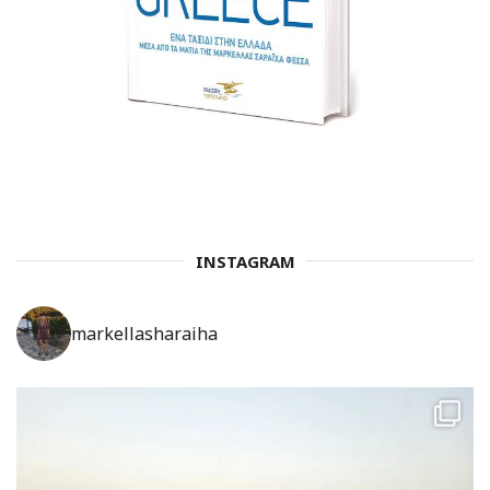
INSTAGRAM
markellasharaiha