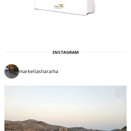
INSTAGRAM
markellasharaiha