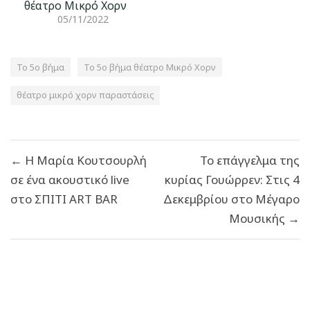
θέατρο Μικρό Χορν
05/11/2022
To 5ο βήμα
To 5ο βήμα θέατρο Μικρό Χορν
θέατρο μικρό χορν παραστάσεις
Πλοήγηση
← Η Μαρία Κουτσουρλή
Το επάγγελμα της
άρθρων
σε ένα ακουστικό live
κυρίας Γουώρρεν: Στις 4
στο ΣΠΙΤΙ ART BAR
Δεκεμβρίου στο Μέγαρο
Μουσικής →