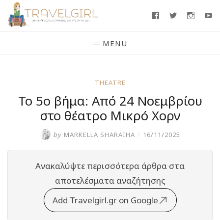
Skip
Facebook
Twitter
Insta
Y
to
content
MENU
THEATRE
To 5ο βήμα: Από 24 Νοεμβρίου
στο θέατρο Μικρό Χορν
by
MARKELLA SHARAIHA
/
16/11/2025
Ανακαλύψτε περισσότερα άρθρα στα
αποτελέσματα αναζήτησης
Add Travelgirl.gr on Google