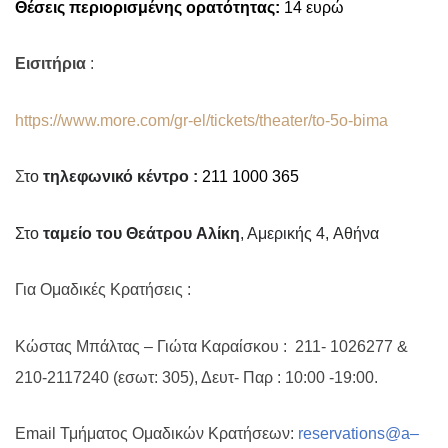
Θέσεις περιορισμένης ορατότητας:
14 ευρώ
Εισιτήρια
:
https://www.more.com/gr-el/tickets/theater/to-5o-bima
Σ
το
τηλεφωνικό κέντρο
:
211 1000 365
Στο
ταμείο του Θεάτρου
Αλίκη
, Αμερικής 4,
A
θήνα
Για Ομαδικές Κρατήσεις :
Κώστας Μπάλτας – Γιώτα Καραίσκου :
211- 1026277 &
210-2117240 (εσωτ: 305), Δευτ- Παρ : 10:00 -19:00.
Ε
mail
Τμήματος Ομαδικών Κρατήσεων:
reservations
@
a
–