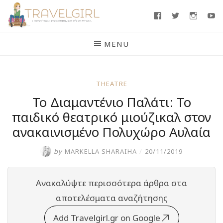
Skip
Facebook
Twitter
Insta
Y
to
content
MENU
THEATRE
Το Διαμαντένιο Παλάτι: Το
παιδικό θεατρικό μιούζικαλ στον
ανακαινισμένο Πολυχώρο Αυλαία
by
MARKELLA SHARAIHA
/
20/11/2019
Ανακαλύψτε περισσότερα άρθρα στα
αποτελέσματα αναζήτησης
Add Travelgirl.gr on Google