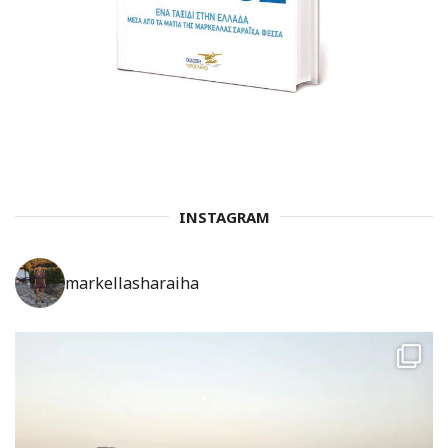
INSTAGRAM
markellasharaiha