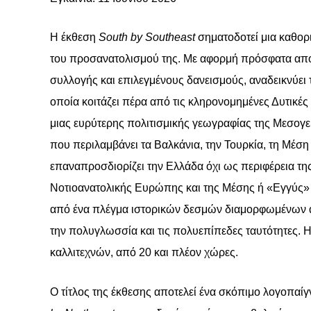
Η έκθεση
South
by
Southeast
σηματοδοτεί μια καθορι
του προσανατολισμού της. Με αφορμή πρόσφατα απο
συλλογής και επιλεγμένους δανεισμούς, αναδεικνύει τ
οποία κοιτάζει πέρα από τις κληρονομημένες Δυτικέ
μιας ευρύτερης πολιτισμικής γεωγραφίας της Μεσογε
που περιλαμβάνει τα Βαλκάνια, την Τουρκία, τη Μέση
επαναπροσδιορίζει την Ελλάδα όχι ως περιφέρεια τη
Νοτιοανατολικής Ευρώπης και της Μέσης ή «Εγγύς» Α
από ένα πλέγμα ιστορικών δεσμών διαμορφωμένων από
την πολυγλωσσία και τις πολυεπίπεδες ταυτότητες.
καλλιτεχνών, από 20 και πλέον χώρες.
Ο τίτλος της έκθεσης αποτελεί ένα σκόπιμο λογοπαίγ