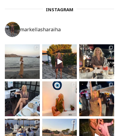
INSTAGRAM
markellasharaiha