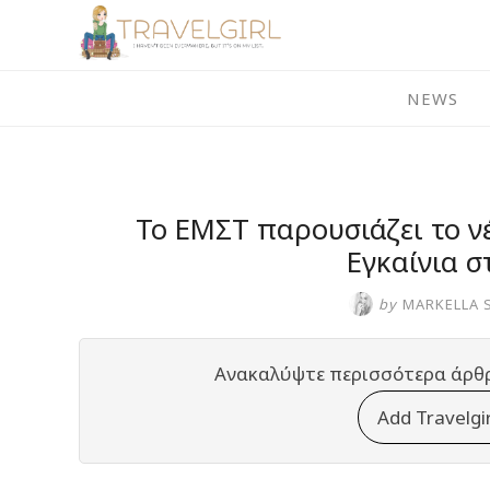
Skip
to
content
NEWS
Το ΕΜΣΤ παρουσιάζει το ν
Εγκαίνια σ
by
MARKELLA 
Ανακαλύψτε περισσότερα άρθ
Add Travelgi