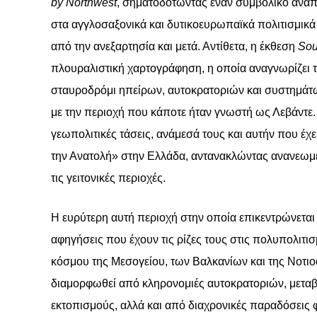
by
Northwest
, σηματοδοτώντας έναν συμβολικό ανα
στα αγγλοσαξονικά και δυτικοευρωπαϊκά πολιτισμικά
από την ανεξαρτησία και μετά. Αντίθετα, η έκθεση
Sou
πλουραλιστική χαρτογράφηση, η οποία αναγνωρίζει 
σταυροδρόμι ηπείρων, αυτοκρατοριών και συστημάτων 
με την περιοχή που κάποτε ήταν γνωστή ως Λεβάντε. 
γεωπολιτικές τάσεις, ανάμεσά τους και αυτήν που έ
την Ανατολή» στην Ελλάδα, αντανακλώντας ανανεωμένε
τις γειτονικές περιοχές.
Η ευρύτερη αυτή περιοχή στην οποία επικεντρώνεται
αφηγήσεις που έχουν τις ρίζες τους στις πολυπολιτισμ
κόσμου της Μεσογείου, των Βαλκανίων και της Νοτιο
διαμορφωθεί από κληρονομιές αυτοκρατοριών, μεταβ
εκτοπισμούς, αλλά και από διαχρονικές παραδόσεις φ