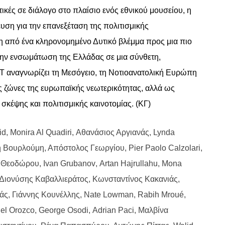
ικές σε διάλογο στο πλαίσιο ενός εθνικού μουσείου, η
ευση για την επανεξέταση της πολιτισμικής
ση από ένα κληρονομημένο Δυτικό βλέμμα προς μια πιο
 την ενσωμάτωση της Ελλάδας σε μια σύνθετη,
T
αναγνωρίζει τη Μεσόγειο, τη Νοτιοανατολική Ευρώπη
ς ζώνες της ευρωπαϊκής νεωτερικότητας, αλλά ως
σκέψης και πολιτισμικής καινοτομίας. (
K
Γ)
id
,
Monira Al Quadiri
, Αθανάσιος Αργιανάς,
Lynda
η Βουρλούμη, Απόστολος Γεωργίου,
Pier Paolo Calzolari
,
α Θεοδώρου,
Ivan Grubanov
,
Artan Hajrullahu
,
Mona
 Διονύσης Καβαλλιεράτος, Κωνσταντίνος Κακανιάς,
ιάς, Γιάννης Κουνέλλης,
Nate Lowman
,
Rabih Mrou
é,
iel Orozco
,
George Osodi
,
Adrian Paci
, Μαλβίνα