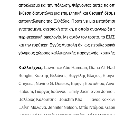
αποκλεισμό και την πόλωση. Φέρνοντας αυτές τις οπτ
έκθεση διατυπώνει μια επιμελητική και θεσμική δέσμ
αυτοαντίληψης της Ελλάδας. Προτείνει μια μετατόπι
εντοπισμένη, σχεσιακή οπτική, η οποία αναγνωρίζει
περιφερειακή οικολογία. Με αυτόν τον τρόπο, το
EM
Σ
και την ευρύτερη Εγγύς Ανατολή όχι ως περιθωριακέ
γόνιμους χώρους καλλιτεχνικής παραγωγής, κριτικής 
K
αλλιτέχνες
:
Lawrence Abu Hamdan
,
Diana Al
–
Had
Benglis
, Κωστής Βελώνης, Βαγγέλης Βλάχος, Ειρήν
Chryssa
,
Navine G
.
Dossos
, Ειρήνη Ευσταθίου, Λίν
Hatoum
, Γιώργος Ιωάννου,
Emily Jacir
,
Sven Johne
,
Βαλέριος Καλούτσης,
Bouchra Khalili
, Πάνος Κοκκιν
Ελένη Μυλωνά,
Jennifer Nelson
, Μπία Ντάβου,
Gabr