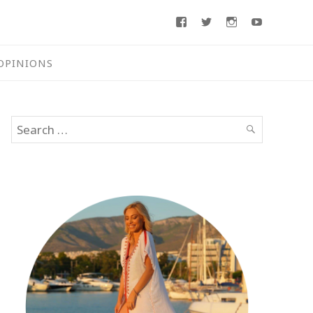
Facebook
Twitter
Instagram
Youtube
OPINIONS
Search
SEARCH
for: