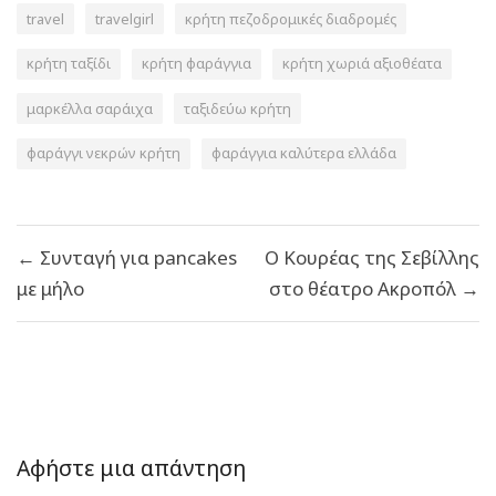
travel
travelgirl
κρήτη πεζοδρομικές διαδρομές
κρήτη ταξίδι
κρήτη φαράγγια
κρήτη χωριά αξιοθέατα
μαρκέλλα σαράιχα
ταξιδεύω κρήτη
φαράγγι νεκρών κρήτη
φαράγγια καλύτερα ελλάδα
Πλοήγηση
← Συνταγή για pancakes
Ο Κουρέας της Σεβίλλης
άρθρων
με μήλο
στο θέατρο Ακροπόλ →
Αφήστε μια απάντηση