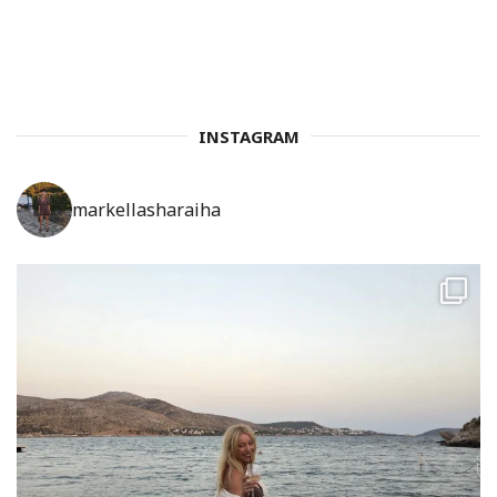
INSTAGRAM
markellasharaiha