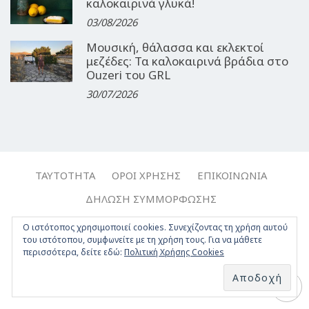
καλοκαιρινά γλυκά!
03/08/2026
Μουσική, θάλασσα και εκλεκτοί
μεζέδες: Τα καλοκαιρινά βράδια στο
Ouzeri του GRL
30/07/2026
ΤΑΥΤΌΤΗΤΑ
ΌΡΟΙ ΧΡΉΣΗΣ
ΕΠΙΚΟΙΝΩΝΊΑ
ΔΉΛΩΣΗ ΣΥΜΜΌΡΦΩΣΗΣ
Ο ιστότοπος χρησιμοποιεί cookies. Συνεχίζοντας τη χρήση αυτού
Copyright © 2017-2026, Travelgirl.gr | All rights reserved.
του ιστότοπου, συμφωνείτε με τη χρήση τους. Για να μάθετε
Crafted by
Apptime
.
περισσότερα, δείτε εδώ:
Πολιτική Χρήσης Cookies
Facebook
Twitter
Instagram
Youtube