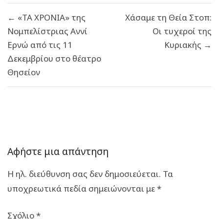
Πλοήγηση
← «ΤΑ ΧΡΟΝΙΑ» της
Χάσαμε τη Θεία Στοπ:
άρθρων
Νομπελίστριας Αννί
Οι τυχεροί της
Ερνώ από τις 11
Κυριακής →
Δεκεμβρίου στο θέατρο
Θησείον
Αφήστε μια απάντηση
Η ηλ. διεύθυνση σας δεν δημοσιεύεται.
Τα
υποχρεωτικά πεδία σημειώνονται με
*
Σχόλιο
*