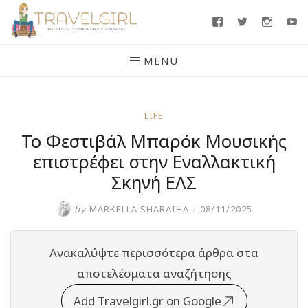
Skip
Facebook
Twitter
Insta
Y
to
content
MENU
LIFE
To Φεστιβάλ Μπαρόκ Μουσικής
επιστρέφει στην Εναλλακτική
Σκηνή ΕΛΣ
by
MARKELLA SHARAIHA
/
08/11/2025
Ανακαλύψτε περισσότερα άρθρα στα
αποτελέσματα αναζήτησης
Add Travelgirl.gr on Google