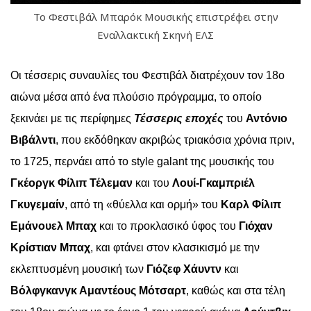
To Φεστιβάλ Μπαρόκ Μουσικής επιστρέφει στην
Εναλλακτική Σκηνή ΕΛΣ
Οι τέσσερις συναυλίες του Φεστιβάλ διατρέχουν τον 18ο
αιώνα μέσα από ένα πλούσιο πρόγραμμα, το οποίο
ξεκινάει με τις περίφημες
Τέσσερις εποχές
του
Αντόνιο
Βιβάλντι
, που εκδόθηκαν ακριβώς τριακόσια χρόνια πριν,
το 1725, περνάει από το style galant της μουσικής του
Γκέοργκ Φίλιπ Τέλεμαν
και του
Λουί-Γκαμπριέλ
Γκυγεμαίν
, από
τη «θύελλα και ορμή» του
Καρλ Φίλιπ
Εμάνουελ Μπαχ
και το προκλασικό ύφος του
Γιόχαν
Κρίστιαν Μπαχ
,
και φτάνει στον κλασικισμό με την
εκλεπτυσμένη μουσική των
Γιόζεφ Χάυντν
και
Βόλφγκανγκ Αμαντέους Μότσαρτ
, καθώς και στα τέλη