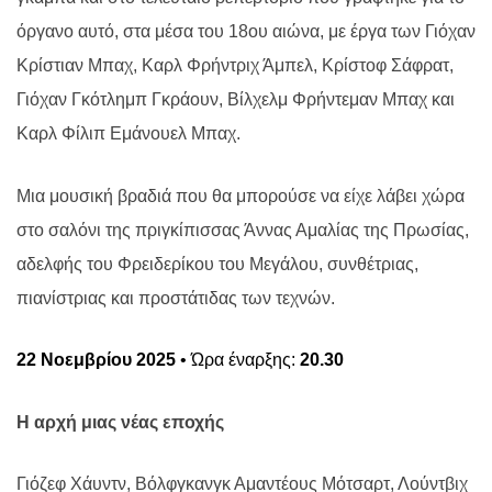
όργανο αυτό, στα μέσα του 18ου αιώνα, με έργα των Γιόχαν
Κρίστιαν Μπαχ, Καρλ Φρήντριχ Άμπελ, Κρίστοφ Σάφρατ,
Γιόχαν Γκότλημπ Γκράουν, Βίλχελμ Φρήντεμαν Μπαχ και
Καρλ Φίλιπ Εμάνουελ Μπαχ.
Μια μουσική βραδιά που θα μπορούσε να είχε λάβει χώρα
στο σαλόνι της πριγκίπισσας Άννας Αμαλίας της Πρωσίας,
αδελφής του Φρειδερίκου του Μεγάλου, συνθέτριας,
πιανίστριας και προστάτιδας των τεχνών.
22 Νοεμβρίου 2025
• Ώρα έναρξης:
20.30
Η αρχή μιας νέας εποχής
Γιόζεφ Χάυντν, Βόλφγκανγκ Αμαντέους Μότσαρτ, Λούντβιχ