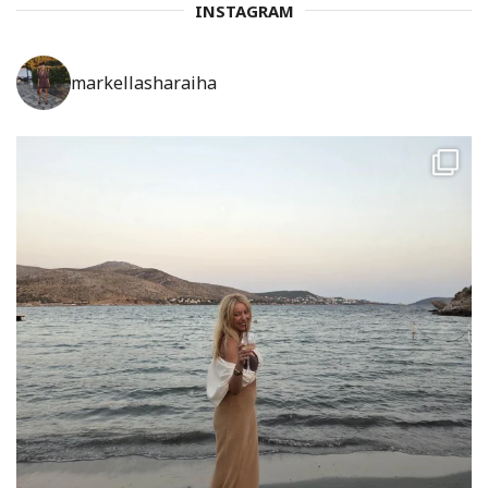
INSTAGRAM
markellasharaiha