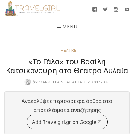
Skip
Facebook
Twitter
Insta
Y
to
content
MENU
THEATRE
«Το Γάλα» του Βασίλη
Κατσικονούρη στο Θέατρο Αυλαία
by
MARKELLA SHARAIHA
/
25/01/2026
Ανακαλύψτε περισσότερα άρθρα στα
αποτελέσματα αναζήτησης
Add Travelgirl.gr on Google