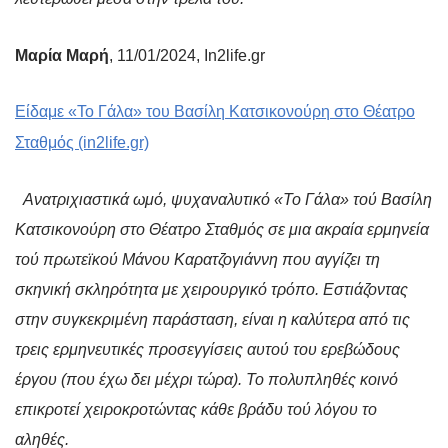
Μαρία Μαρή
, 11/01/2024, In2life.gr
Είδαμε «Το Γάλα» του Βασίλη Κατσικονούρη στο Θέατρο
Σταθμός (in2life.gr)
Aνατριχιαστικά ωμό, ψυχαναλυτικό «To Γάλα» τού Βασίλη
Κατσικονούρη στο Θέατρο Σταθμός σε μια ακραία ερμηνεία
τού πρωτεϊκού Μάνου Καρατζογιάννη που αγγίζει τη
σκηνική σκληρότητα με χειρουργικό τρόπο. Εστιάζοντας
στην συγκεκριμένη παράσταση, είναι η καλύτερα από τις
τρεις ερμηνευτικές προσεγγίσεις αυτού του ερεβώδους
έργου (που έχω δει μέχρι τώρα). Το πολυπληθές κοινό
επικροτεί χειροκροτώντας κάθε βράδυ τού λόγου το
αληθές.