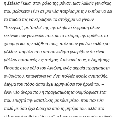
η Στέλλα Γκίκα, στον ρόλο της μάνας, μιας λαϊκής γυναίκας
που βρίσκεται ξένη σε μια νέα πατρίδα με την ελπίδα να δει
τα παιδιά της να κερδίζουν το στοίχημα να γίνουν
“Έλληνες”, με “όπλα” της την αληθινή έκφραση όλων
εκείνων των γυναικών που, με το πείσμα, την αμάθεια, το
χιούμορ και την αλήθεια τους, παλεύουν για ένα καλύτερο
μέλλον, παρόλο που υποσυνείδητα γνωρίζουν ότι είναι
μάλλον ουτοπικός ως στόχος. Απέναντί τους, ο Δημήτρης
Πασσάς στον ρόλο του Αντώνη, ενός ακραία πραγματιστή
ανθρώπου, καταφέρνει να γίνει πολλές φορές αντιπαθής,
δείγμα του πόσο άρτια έχει ερμηνεύσει τον ήρωά του –
έναν νέο άνδρα που η πραγματικότητα διαμόρφωσε έτσι
που επιζητά την καταξίωση με κάθε μέσο, που παλεύει
πολύ με όσα έχει διδαχτεί από τη μητέρα του, αλλά στο
τέλος ακολουθεί τη “λογική”, πληρώνοντας κι αυτός το δικό