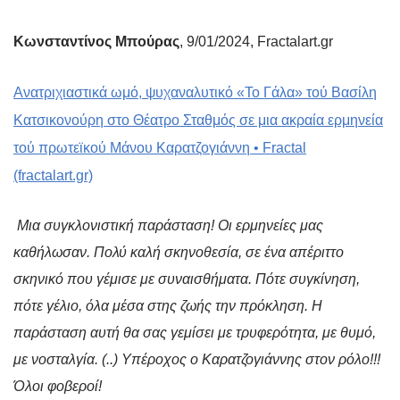
Κωνσταντίνος Μπούρας
, 9/01/2024, Fractalart.gr
Aνατριχιαστικά ωμό, ψυχαναλυτικό «To Γάλα» τού Βασίλη
Κατσικονούρη στο Θέατρο Σταθμός σε μια ακραία ερμηνεία
τού πρωτεϊκού Μάνου Καρατζογιάννη • Fractal
(fractalart.gr)
Μια συγκλονιστική παράσταση! Οι ερμηνείες μας
καθήλωσαν. Πολύ καλή σκηνοθεσία, σε ένα απέριττο
σκηνικό που γέμισε με συναισθήματα. Πότε συγκίνηση,
πότε γέλιο, όλα μέσα στης ζωής την πρόκληση. Η
παράσταση αυτή θα σας γεμίσει με τρυφερότητα, με θυμό,
με νοσταλγία. (..) Υπέροχος ο Καρατζογιάννης στον ρόλο!!!
Όλοι φοβεροί!