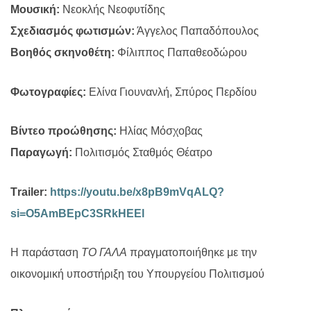
Μουσική:
Νεοκλής Νεοφυτίδης
Σχεδιασμός φωτισμών:
Άγγελος Παπαδόπουλος
Βοηθός σκηνοθέτη:
Φίλιππος Παπαθεοδώρου
Φωτογραφίες:
Ελίνα Γιουνανλή, Σπύρος Περδίου
Βίντεο προώθησης:
Ηλίας Μόσχοβας
Παραγωγή:
Πολιτισμός Σταθμός Θέατρο
Τ
railer:
https://youtu.be/x8pB9mVqALQ?
si=O5AmBEpC3SRkHEEl
Η παράσταση
ΤΟ ΓΑΛΑ
πραγματοποιήθηκε με την
οικονομική υποστήριξη του Υπουργείου Πολιτισμού