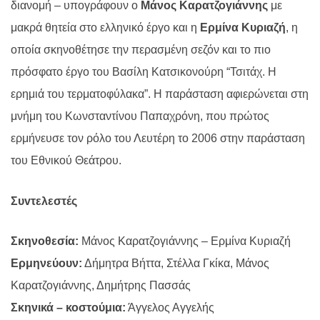
διανομή – υπογράφουν ο
Μάνος Καρατζογιάννης
με
μακρά θητεία στο ελληνικό έργο και η
Ερμίνα Κυριαζή
, η
οποία σκηνοθέτησε την περασμένη σεζόν και το πιο
πρόσφατο έργο του Βασίλη Κατσικονούρη “Τσιτάχ. Η
ερημιά του τερματοφύλακα”. Η παράσταση αφιερώνεται στη
μνήμη του Κωνσταντίνου Παπαχρόνη, που πρώτος
ερμήνευσε τον ρόλο του Λευτέρη το 2006 στην παράσταση
του Εθνικού Θεάτρου.
Συ
v
τελεστές
Σκηνοθεσία:
Μάνος Καρατζογιάννης – Ερμίνα Κυριαζή
Ερμηνεύουν:
Δήμητρα Βήττα, Στέλλα Γκίκα, Μάνος
Καρατζογιάννης, Δημήτρης Πασσάς
Σκηνικά – κοστούμια:
Άγγελος Αγγελής