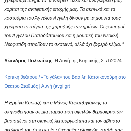
χρωματίζει ζωηρά το “μοντέρνο” αλλά και αναγκεμένο μαζί
κορίτσι της αντιφατικής εποχής μας. Τα σκηνικά και τα
κοστούμια του Άγγελου Αγγελή δίνουν με τα μουντά τους
χρώματα το στίγμα της χαμοζωής των ηρώων. Οι φωτισμοί
του Άγγελου Παπαδόπουλου και η μουσική του Νεοκλή
Νεοφυτίδη στηρίζουν το σκοτεινό, αλλά όχι ζοφερό κλίμα. ”
Λέανδρος Πολενάκης
, Η Αυγή της Κυριακής, 21/1/2024
Κριτική θεάτρου / «Το γάλα» του Βασίλη Κατσικονούρη στο
Θέατρο Σταθμός | Αυγή (avgi.gr)
Η Ερμίνα Κυριαζή και ο Μάνος Καρατζογιάννης το
σκηνοθέτησαν σε μια παράσταση υψηλών θερμοκρασιών,
βασισμένοι στη σκηνική λειτουργικότητα και τον αβίαστο
ρεαλισμό του (τον οποίον διέρρηξαν ελαφρώς, σπάζοντας