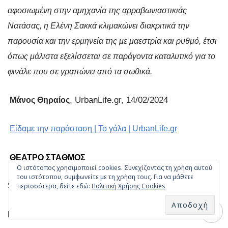
αφοσιωμένη στην αμηχανία της αρραβωνιαστικιάς
Νατάσας, η Ελένη Σακκά κλιμακώνει διακριτικά την
παρουσία και την ερμηνεία της με μαεστρία και ρυθμό, έτσι
όπως μάλιστα εξελίσσεται σε παράγοντα καταλυτικό για το
φινάλε που σε γραπώνει από τα σωθικά.
, UrbanLife.gr, 14/02/2024
Μάνος Θηραίος
Είδαμε την παράσταση | Το γάλα | UrbanLife.gr
ΘΕΑΤΡΟ ΣΤΑΘΜΟΣ
Ο ιστότοπος χρησιμοποιεί cookies. Συνεχίζοντας τη χρήση αυτού
του ιστότοπου, συμφωνείτε με τη χρήση τους. Για να μάθετε
Site
:
https
://
www
.
stathmostheatro
.
com
/
περισσότερα, δείτε εδώ:
Πολιτική Χρήσης Cookies
Email
:
stathmostheatro
@
gmail
.
com