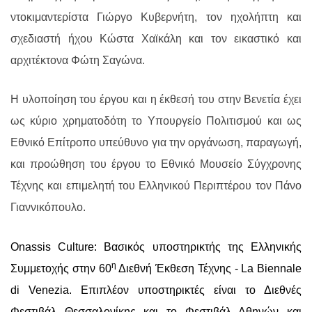
ντοκιμαντερίστα Γιώργο Κυβερνήτη, τον ηχολήπτη και
σχεδιαστή ήχου Κώστα Χαϊκάλη και τον εικαστικό και
αρχιτέκτονα Φώτη Σαγώνα.
Η
υλοποίησ
η
του
έργου
και
η έκθεσ
ή
του στην Βενετία έχει
ως κύριο χρηματοδότη το Υπουργείο Πολιτισμού και ως
Εθνικό Επίτροπο υπεύθυνο για την οργάνωση, παραγωγή,
και προώθηση του έργου το Εθνικό Μουσείο Σύγχρονης
Τέχνης και επιμελητή του Ελληνικού Περιπτέρου τον Πάνο
Γιαννικόπουλο.
Onassis Culture
: Β
ασικός υποστηρικτής της Ελληνικής
η
Συμμετοχής στην 60
Διεθνή Έκθεση Τέχνης ‐ La Biennale
di Venezia.
Επιπλέον υποστηρικτές είναι το Διεθνές
Φεστιβάλ Θεσσαλονίκης και το Φεστιβάλ Αθηνών και