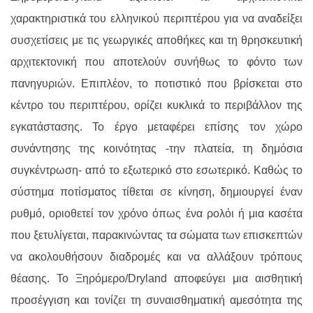
χαρακτηριστικά του ελληνικού περιπτέρου για να
ανα
δείξει
συσχετίσεις
με τις
γεωργικές αποθήκες
και
τη θρησκευτική
αρχιτεκτονική
που αποτελούν συνήθως το φόντο των
πανηγυριών
. Επιπλέον,
το ποτιστικό
που βρίσκεται στ
ο
κέντρο
του περιπτέρου,
ορίζει κυκλικά το
περιβάλλον τη
ς
εγκατάσταση
ς.
Το έργο μεταφέρει επίσης τον χώρο
συνάντησης της κοινότητας -την πλατεία, τη δημόσια
συγκέντρωση- από το εξωτερικό στο εσωτερικό. Καθώς το
σύστημα ποτίσματος τίθεται σε κίνηση,
δημιουργεί
έναν
ρυθμό
,
οριοθετεί τον χρόνο όπως ένα ρολόι ή μια
κασέτα
που ξετυλίγεται
,
παρακινώντας
τα σώματα
των επισκεπτών
να ακολουθήσουν διαδρομές και να αλλάξουν τρόπους
θέασης. Το
Ξηρόμερο/
Dryland
αποφεύγει
μια αισθητική
προσέγγιση
και
τονίζει
τη συναισθηματική
αμεσότητα της