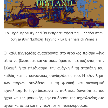
Το Ξηρόμερο/Dryland θα εκπροσωπήσει την Ελλάδα στην
60η Διεθνή Έκθεση Τέχνης – La Biennale di Venezia
Οι καλλιτέχνες/ιδες
αναφέρ
ονται
σ
το νερό ως πρίσμα
–
ένα
μέσο
να βλέπουμε και να σκεφτόμαστε –
εστιάζοντας
σ
την
έλλειψή ή
το πλεόνασμα
, την ανάγκη ή τη σπατάλη του,
καθώς και τις
κοινωνικές συνδηλώσεις του
. Η εξάντληση
των πόρων συνδέεται με τη φυσική και οικονομική
εξάντληση. Το έργο
διερευνά
τις
πολιτικές
δυνατότητες
του
ήχου και της μουσικής
,
την επίδραση της τεχνολογίας στα
αγροτικά τοπία και την πολιτιστική ποικιλομορφία.