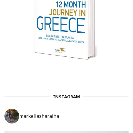
INSTAGRAM
markellasharaiha