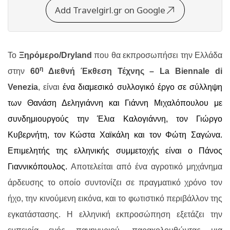
Add Travelgirl.gr on Google
Το
Ξηρόμερο/
Dryland
που θα εκπροσωπήσει την Ελλάδα
η
στην
60
Διεθνή Έκθεση Τέχνης – La Biennale di
Venezia
, είναι
ένα διαμεσικό συλλογικό έργο σε σύλληψη
των Θανάση Δεληγιάννη και Γιάννη Μιχαλόπουλου με
συνδημιουργούς την
Έλια Καλογιάννη, τον Γιώργο
Κυβερνήτη, τον Κώστα Χαϊκάλη και τον Φώτη Σαγώνα
.
Επιμελητής της ελληνικής συμμετοχής είναι ο Πάνος
Γιαννικόπουλος
.
Α
ποτελείται από
ένα αγροτικό μηχάνημα
άρδευσης
το οποίο συντονίζει σε πραγματικό χρόνο
τον
ήχο, την κινούμενη εικόνα, και το φωτιστικό περιβάλλον της
εγκατάστασης. Η ελληνική εκπροσώπηση εξετάζει την