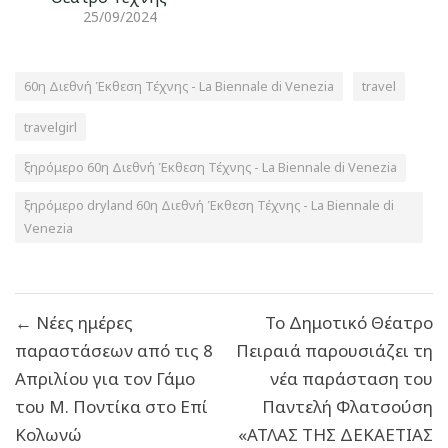
25/09/2024
60η Διεθνή Έκθεση Τέχνης - La Biennale di Venezia
travel
travelgirl
ξηρόμερο 60η Διεθνή Έκθεση Τέχνης - La Biennale di Venezia
ξηρόμερο dryland 60η Διεθνή Έκθεση Τέχνης - La Biennale di
Venezia
Πλοήγηση
← Νέες ημέρες
Το Δημοτικό Θέατρο
άρθρων
παραστάσεων από τις 8
Πειραιά παρουσιάζει τη
Απριλίου για τον Γάμο
νέα παράσταση του
του Μ. Ποντίκα στο Επί
Παντελή Φλατσούση
Κολωνώ
«ΑΤΛΑΣ ΤΗΣ ΔΕΚΑΕΤΙΑΣ