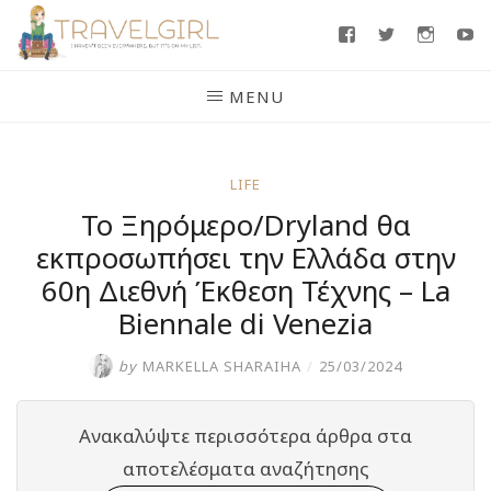
Skip
Facebook
Twitter
Insta
Y
to
content
MENU
LIFE
Το Ξηρόμερο/Dryland θα
εκπροσωπήσει την Ελλάδα στην
60η Διεθνή Έκθεση Τέχνης – La
Biennale di Venezia
by
MARKELLA SHARAIHA
/
25/03/2024
Ανακαλύψτε περισσότερα άρθρα στα
αποτελέσματα αναζήτησης