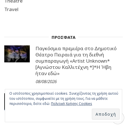
Theatre
Travel
ΠΡΟΣΦΑΤΑ
Παγκόσμια πρεμιέρα στο Δημοτικό
Θέατρο Πειραιά για τη διεθνή
συμπαραγωγή «Artist Unknown*
[Αγνώστου Καλλιτέχνη *]*Η Ήβη
ήταν εδώ»
08/08/2026
Ο ιστότοπος χρησιμοποιεί cookies. Συνεχίζοντας τη χρήση αυτού
«πολίτες β’ κατηγορίας» του Brian
του ιστότοπου, συμφωνείτε με τη χρήση τους. Για να μάθετε
Friel: Από 5 Οκτωβρίου στο Θέατρο
περισσότερα, δείτε εδώ:
Πολιτική Χρήσης Cookies
Τζένη Καρέζη
08/08/2026