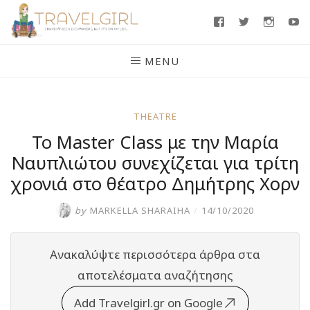
Skip
Facebook
Twitter
Insta
Y
to
content
MENU
THEATRE
Το Master Class με την Μαρία
Ναυπλιώτου συνεχίζεται για τρίτη
χρονιά στο θέατρο Δημήτρης Χορν
by
MARKELLA SHARAIHA
/
14/10/2020
Ανακαλύψτε περισσότερα άρθρα στα
αποτελέσματα αναζήτησης
Add Travelgirl.gr on Google