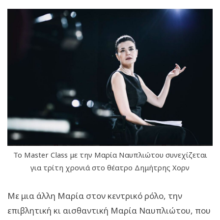
Το Master Class με την Μαρία Ναυπλιώτου συνεχίζεται
για τρίτη χρονιά στο θέατρο Δημήτρης Χορν
Με μια άλλη Μαρία στον κεντρικό ρόλο, την
επιβλητική κι αισθαντική Μαρία Ναυπλιώτου, που