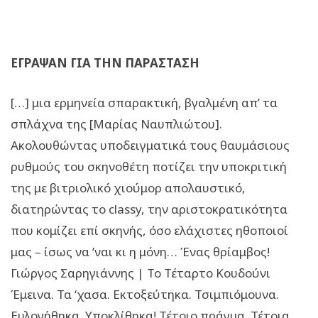
ΕΓΡΑΨΑΝ ΓΙΑ ΤΗΝ ΠΑΡΑΣΤΑΣΗ
[…] μια ερμηνεία σπαρακτική, βγαλμένη απ’ τα
σπλάχνα της [Μαρίας Ναυπλιώτου].
Ακολουθώντας υποδειγματικά τους θαυμάσιους
ρυθμούς του σκηνοθέτη ποτίζει την υποκριτική
της με βιτριολικό χιούμορ απολαυστικό,
διατηρώντας το classy, την αριστοκρατικότητα
που κομίζει επί σκηνής, όσο ελάχιστες ηθοποιοί
μας – ίσως να ’ναι κι η μόνη… Ένας θρίαμβος!
Γιώργος Σαρηγιάννης | Το Τέταρτο Κουδούνι
Έμεινα. Τα ‘χασα. Εκτοξεύτηκα. Τσιμπιόμουνα.
Ευλογήθηκα. Υποκλίθηκα! Τέτοιο πράγμα. Τέτοια