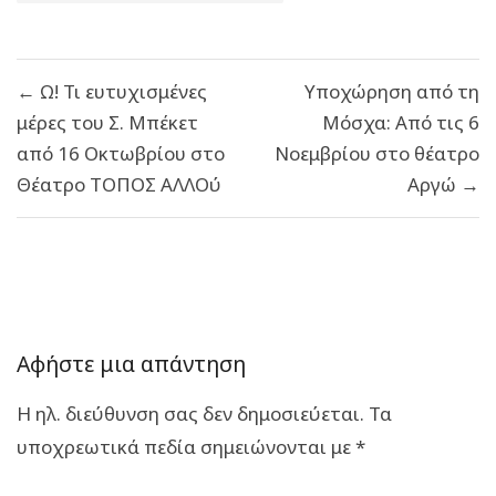
Πλοήγηση
← Ω! Τι ευτυχισμένες
Υποχώρηση από τη
άρθρων
μέρες του Σ. Μπέκετ
Μόσχα: Από τις 6
από 16 Οκτωβρίου στο
Νοεμβρίου στο θέατρο
Θέατρο ΤΟΠΟΣ ΑΛΛΟύ
Αργώ →
Αφήστε μια απάντηση
Η ηλ. διεύθυνση σας δεν δημοσιεύεται.
Τα
υποχρεωτικά πεδία σημειώνονται με
*