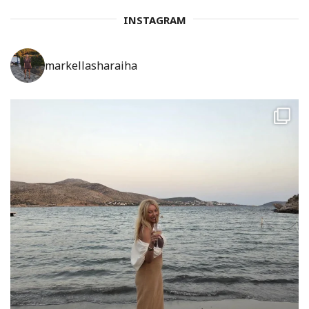
INSTAGRAM
markellasharaiha