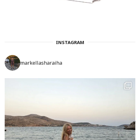
INSTAGRAM
markellasharaiha