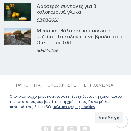
Δροσερές συνταγές για 3
καλοκαιρινά γλυκά!
03/08/2026
Μουσική, θάλασσα και εκλεκτοί
μεζέδες: Τα καλοκαιρινά βράδια στο
Ouzeri του GRL
30/07/2026
ΤΑΥΤΌΤΗΤΑ
ΌΡΟΙ ΧΡΉΣΗΣ
ΕΠΙΚΟΙΝΩΝΊΑ
ΔΉΛΩΣΗ ΣΥΜΜΌΡΦΩΣΗΣ
Ο ιστότοπος χρησιμοποιεί cookies. Συνεχίζοντας τη χρήση αυτού
του ιστότοπου, συμφωνείτε με τη χρήση τους. Για να μάθετε
περισσότερα, δείτε εδώ:
Πολιτική Χρήσης Cookies
Copyright © 2017-2026, Travelgirl.gr | All rights reserved.
Crafted by
Apptime
.
Facebook
Twitter
Instagram
Youtube