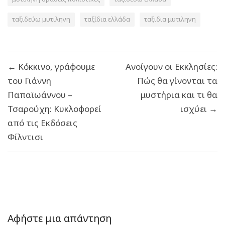
ταξιδεύω μυτιληνη
ταξίδια ελλάδα
ταξιδια μυτιληνη
Πλοήγηση
← Κόκκινο, γράφουμε
Ανοίγουν οι Εκκλησίες:
άρθρων
του Γιάννη
Πώς θα γίνονται τα
Παπαϊωάννου –
μυστήρια και τι θα
Τσαρούχη: Κυκλοφορεί
ισχύει →
από τις Εκδόσεις
Φίλντισι
Αφήστε μια απάντηση