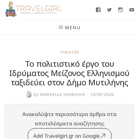
Skip
Facebook
Twitter
Insta
Y
to
content
MENU
THEATRE
Το πολιτιστικό έργο του
Ιδρύματος Μείζονος Ελληνισμού
ταξιδεύει στον Δήμο Μυτιλήνης
by
MARKELLA SHARAIHA
/
12/05/2020
Ανακαλύψτε περισσότερα άρθρα στα
αποτελέσματα αναζήτησης
Add Travelgirl.gr on Google