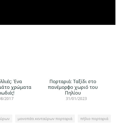
λλιές: Ένα
Πορταριά: Ταξίδι στο
εμάτο χρώματα
πανέμορφο χωριό του
ρωδιές!
Πηλίου
08/2017
31/01/2023
αύρων
μονοπάτι κενταύρων πορταριά
πήλιο πορταριά