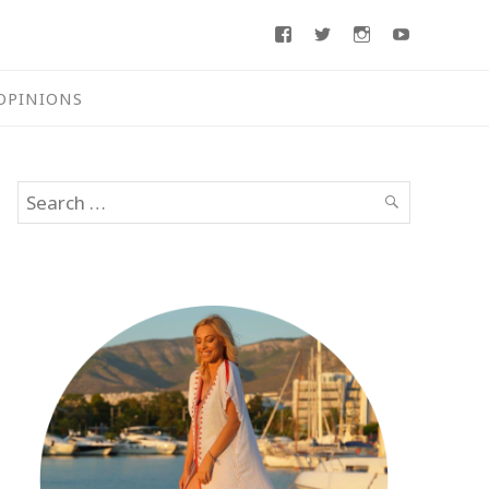
Facebook
Twitter
Instagram
Youtube
OPINIONS
Search
SEARCH
for: