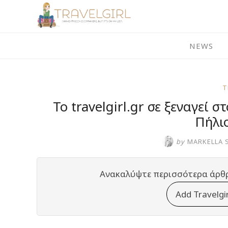
Skip
to
content
NEWS
T
Το travelgirl.gr σε ξεναγεί
Πήλιο
by
MARKELLA 
Ανακαλύψτε περισσότερα άρθ
Add Travelgi