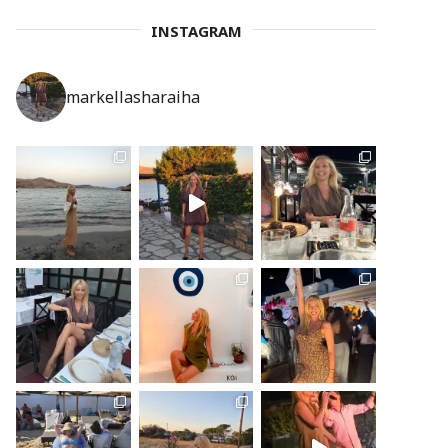
INSTAGRAM
markellasharaiha