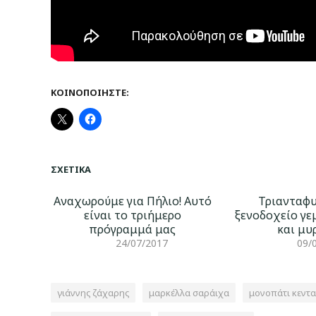
ΚΟΙΝΟΠΟΙΉΣΤΕ:
ΣΧΕΤΙΚΆ
Αναχωρούμε για Πήλιο! Αυτό
Τριανταφυ
είναι το τριήμερο
ξενοδοχείο γ
πρόγραμμά μας
και μυ
24/07/2017
09/
γιάννης ζάχαρης
μαρκέλλα σαράιχα
μονοπάτι κεντ