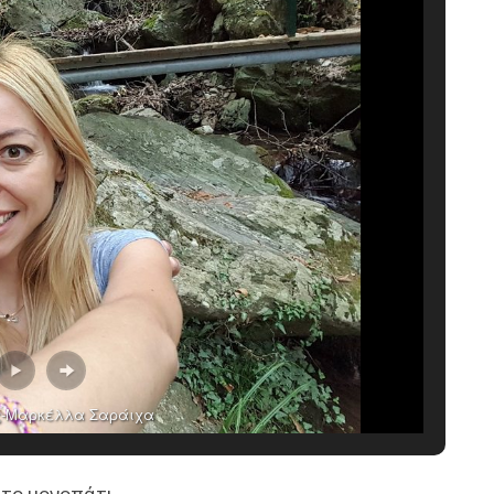
ς-Μαρκέλλα Σαράιχα
 στο μονοπάτι…