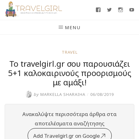
Skip
Facebook
Twitter
Insta
Y
to
content
MENU
TRAVEL
To travelgirl.gr σου παρουσιάζει
5+1 καλοκαιρινούς προορισμούς
με αμάξι!
by
MARKELLA SHARAIHA
/
06/08/2019
Ανακαλύψτε περισσότερα άρθρα στα
αποτελέσματα αναζήτησης
Add Travelgirl.gr on Google