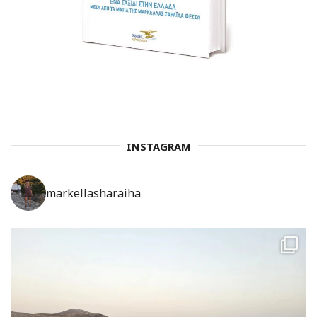
INSTAGRAM
markellasharaiha