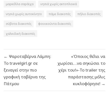
μαρκέλλα σαράιχα
νησιά χωρίς ακτοπλοικά
νησιά χωρίς αυτοκίνητο
πάμε διακοπές
πήλιο διακοπές
σύβοτα διακοπές
φοινικούντα διακοπές
χαλκιδική διακοπές
Πλοήγηση
← Ψαροταβέρνα Λάμπη:
«Όποιος θέλει να
άρθρων
Το travelgirl.gr σε
χωρίσει…να σηκώσει το
ξεναγεί στην πιο
χέρι του!»-Το trailer της
γραφική ταβέρνα της
παράστασης μόλις
Πάτμου
κυκλοφόρησε! →