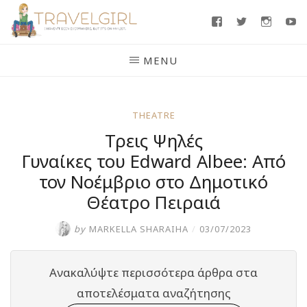
Skip
Facebook
Twitter
Insta
Y
to
content
MENU
THEATRE
Τρεις Ψηλές
Γυναίκες του Edward Albee: Από
τον Νοέμβριο στο Δημοτικό
Θέατρο Πειραιά
by
MARKELLA SHARAIHA
/
03/07/2023
Ανακαλύψτε περισσότερα άρθρα στα
αποτελέσματα αναζήτησης