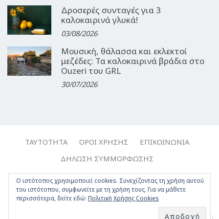
Δροσερές συνταγές για 3
καλοκαιρινά γλυκά!
03/08/2026
Μουσική, θάλασσα και εκλεκτοί
μεζέδες: Τα καλοκαιρινά βράδια στο
Ouzeri του GRL
30/07/2026
ΤΑΥΤΌΤΗΤΑ
ΌΡΟΙ ΧΡΉΣΗΣ
ΕΠΙΚΟΙΝΩΝΊΑ
ΔΉΛΩΣΗ ΣΥΜΜΌΡΦΩΣΗΣ
Copyright © 2017-2026, Travelgirl.gr | All rights reserved.
Ο ιστότοπος χρησιμοποιεί cookies. Συνεχίζοντας τη χρήση αυτού
του ιστότοπου, συμφωνείτε με τη χρήση τους. Για να μάθετε
Crafted by
Apptime
.
περισσότερα, δείτε εδώ:
Πολιτική Χρήσης Cookies
Facebook
Twitter
Instagram
Youtube