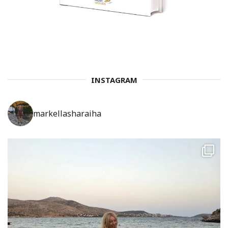
INSTAGRAM
markellasharaiha