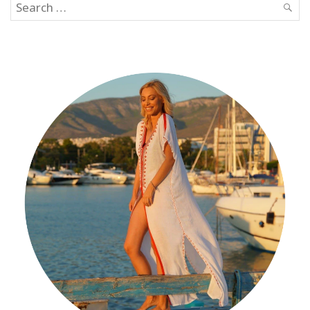
Search
SEAR
for: