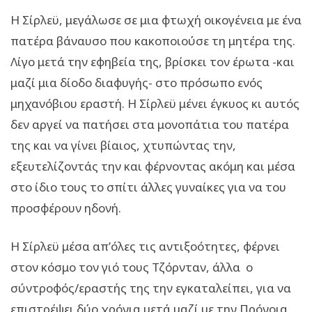
Η Σίρλεϋ, μεγάλωσε σε μια φτωχή οικογένεια με ένα
πατέρα βάναυσο που κακοποιούσε τη μητέρα της.
Λίγο μετά την εφηβεία της, βρίσκει τον έρωτα -και
μαζί μια δίοδο διαφυγής- στο πρόσωπο ενός
μηχανόβιου εραστή. Η Σίρλεϋ μένει έγκυος κι αυτός
δεν αργεί να πατήσει στα μονοπάτια του πατέρα
της και να γίνει βίαιος, χτυπώντας την,
εξευτελίζοντάς την και φέρνοντας ακόμη και μέσα
στο ίδιο τους το σπίτι άλλες γυναίκες για να του
προσφέρουν ηδονή.
Η Σίρλεϋ μέσα απ’όλες τις αντιξοότητες, φέρνει
στον κόσμο τον γιό τους Τζόρνταν, άλλα ο
σύντροφός/εραστής της την εγκαταλείπει, για να
επιστρέψει δύο χρόνια μετά μαζί με την Πρόνοια