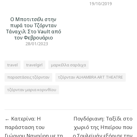
19/10/2019
O Μποτιτσέλι στην
πυρά του Τζόρνταν
Τάναχιλ: Στο Vault από
τον Φεβρουάριο
28/01/2023
travel
travelgirl
μαρκέλλα σαράιχα
παραστάσεις τζόρνταν
τζόρνταν ALHAMBRA ART THEATRE
τζόρνταν μαρια κορινθίου
Πλοήγηση
← Κατερίνα: Η
Πογδόριανη: Ταξίδι στο
άρθρων
παράσταση του
χωριό της Ηπείρου που
Γιώργου Νανούρη με τη
ο Σουλεϊμάν εξόρισε την