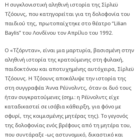
Η συγκλονιστική αληθινή ιστορία της Σίρλεϋ
Τζόουνς, που κατηγορείται για τη δολοφονία του
παιδιού της, πρωτοπαίχτηκε στο θέατρο “Lilian
Baylis” του Λονδίνου τον Απρίλιο του 1992.
Ο «Τζόρνταν», είναι μια μαρτυρία, βασισμένη στην
αληθινή ιστορία της κρατούμενης στη φυλακή,
παιδοκτόνου και αποτυχημένης αυτόχειρα, Σίρλεϋ
Τζόουνς. Η Τζόουνς αποκάλυψε την ιστορία της
στη συγγραφέα Άννα Ρέϋνολντς, όταν οι δυό τους
ήταν συγκρατούμενες (σημ.: η Ρέϋνολντς είχε
καταδικαστεί σε ισόβια κάθειρξη, για φόνο με
σφυρί, της κοιμισμένης μητέρας της). Το γεγονός
της δολοφονίας ενός βρέφους από τη μητέρα του,
που συντάραξε -ως αστυνομικό, δικαστικό και