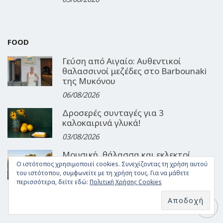
FOOD
Γεύση από Αιγαίο: Αυθεντικοί
θαλασσινοί μεζέδες στο Barbounaki
της Μυκόνου
06/08/2026
Δροσερές συνταγές για 3
καλοκαιρινά γλυκά!
03/08/2026
Μουσική, θάλασσα και εκλεκτοί
μεζέδες: Τα καλοκαιρινά βράδια στο
Ο ιστότοπος χρησιμοποιεί cookies. Συνεχίζοντας τη χρήση αυτού
Ouzeri του GRL
του ιστότοπου, συμφωνείτε με τη χρήση τους. Για να μάθετε
περισσότερα, δείτε εδώ:
Πολιτική Χρήσης Cookies
30/07/2026