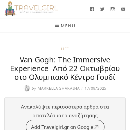
Skip
Facebook
Twitter
Insta
Y
to
content
MENU
LIFE
Van Gogh: The Immersive
Experience- Από 22 Οκτωβρίου
στο Ολυμπιακό Κέντρο Γουδί
by
MARKELLA SHARAIHA
/
17/09/2025
Ανακαλύψτε περισσότερα άρθρα στα
αποτελέσματα αναζήτησης
Add Travelgirl.gr on Google