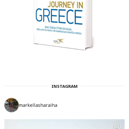
INSTAGRAM
markellasharaiha