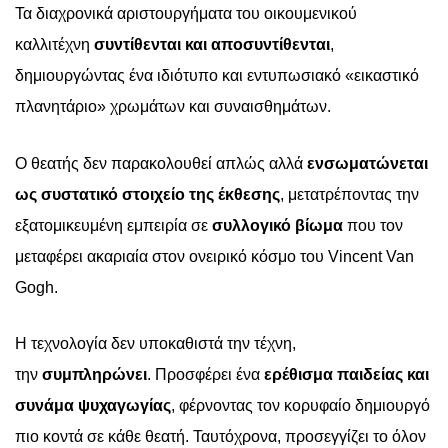
Τα
διαχρονικά αριστουργήματα του οικουμενικού
καλλιτέχνη
συντίθενται και αποσυντίθενται
,
δημιουργώντας ένα ιδιότ
υπο
και εντυπωσιακό «
εικαστικό
πλανητάριο» χρωμάτων και συναισθημάτων.
Ο θεατής δεν παρακολουθεί απλώς
αλλά
ενσωματώνεται
ως συστατικό στοιχείο της έκθεσης
, μετατρέποντας την
εξατομικευμένη εμπειρία σε
συλλογικό βίωμα
που τον
μεταφέρ
ει
ακαριαία στον ονειρικό κόσμο του
Vincent
Van
Gogh.
Η
τεχνολογία
δεν υποκαθιστά την τέχνη
,
την
συμπληρώνει
. Προσφέρει ένα
ερέθισμα παιδείας και
συνάμα ψυχαγωγίας
, φέρνοντας τον
κορυφαίο
δημιουργό
πιο κοντά σε κάθε θεατή.
Ταυτόχρονα, προσεγγίζει το όλον