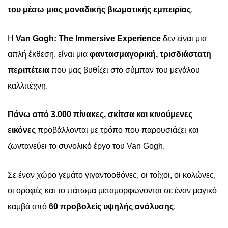
του μέσω μιας
μοναδική
ς
βιωματικής
εμπειρία
ς
.
Η
Van Gogh: The Immersive Experience
δεν είναι μια
απλή έκθεση
,
είναι
μια
φαντασμαγορική, τρισδιάστατη
περιπέτεια
που μας βυθίζει στο σύμπαν του μεγάλου
καλλιτέχνη.
Πάνω από 3.000 πίνακες, σκίτσα και κινούμενες
εικόνες
προβάλλονται με τρόπο που
παρουσιάζει και
ζωντανεύει το
συνολικό
έργο του Van Gogh.
Σε έναν χώρο γεμάτο γιγαντοοθόνες, οι τοίχοι, οι κολώνες,
οι οροφές και το πάτωμα μεταμορφώνονται σε έναν μαγικό
καμβά
από
60 προβολείς υψηλής ανάλυσης
.