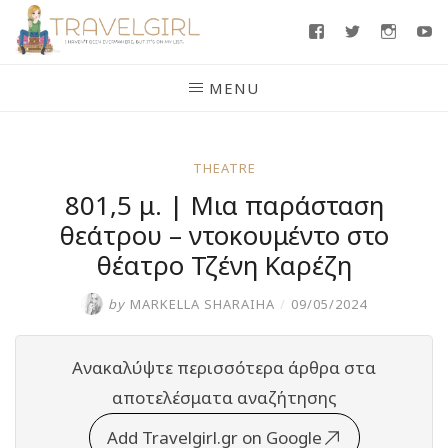
Skip
Facebook
Twitter
Insta
Y
to
content
MENU
THEATRE
801,5 μ. | Μια παράσταση
θεάτρου – ντοκουμέντο στο
θέατρο Τζένη Καρέζη
by
MARKELLA SHARAIHA
/
09/05/2024
Ανακαλύψτε περισσότερα άρθρα στα
αποτελέσματα αναζήτησης
Add Travelgirl.gr on Google