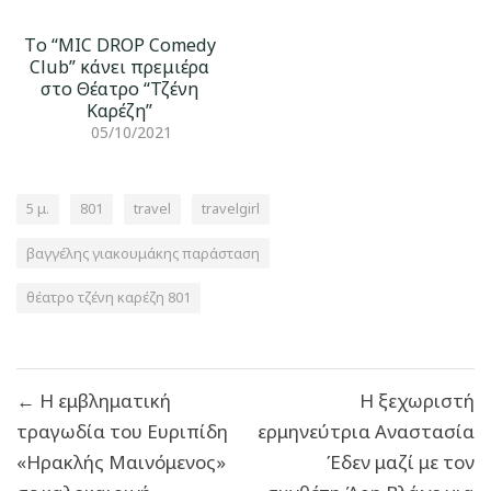
Tο “MIC DROP Comedy
Club” κάνει πρεμιέρα
στο Θέατρο “Τζένη
Καρέζη”
05/10/2021
5 μ.
801
travel
travelgirl
βαγγέλης γιακουμάκης παράσταση
θέατρο τζένη καρέζη 801
Πλοήγηση
← Η εμβληματική
Η ξεχωριστή
άρθρων
τραγωδία του Ευριπίδη
ερμηνεύτρια Αναστασία
«Ηρακλής Μαινόμενος»
Έδεν μαζί με τον