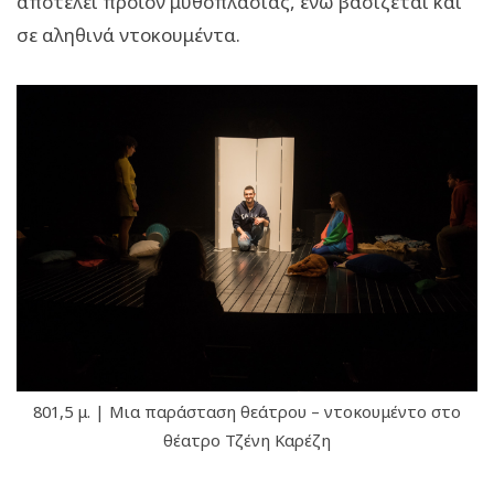
αποτελεί προϊόν μυθοπλασίας, ενώ βασίζεται και
σε αληθινά ντοκουμέντα.
801,5 μ. | Μια παράσταση θεάτρου – ντοκουμέντο στο
θέατρο Τζένη Καρέζη