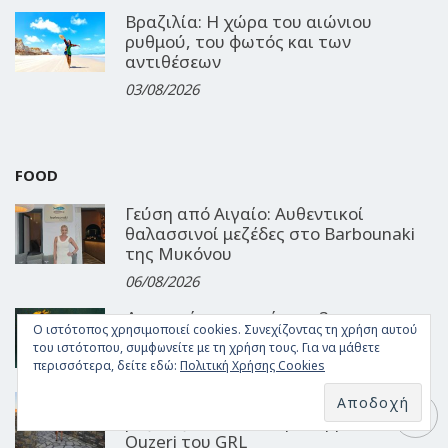
Βραζιλία: Η χώρα του αιώνιου
ρυθμού, του φωτός και των
αντιθέσεων
03/08/2026
FOOD
Γεύση από Αιγαίο: Αυθεντικοί
θαλασσινοί μεζέδες στο Barbounaki
της Μυκόνου
06/08/2026
Δροσερές συνταγές για 3
Ο ιστότοπος χρησιμοποιεί cookies. Συνεχίζοντας τη χρήση αυτού
καλοκαιρινά γλυκά!
του ιστότοπου, συμφωνείτε με τη χρήση τους. Για να μάθετε
03/08/2026
περισσότερα, δείτε εδώ:
Πολιτική Χρήσης Cookies
Μουσική, θάλασσα και εκλεκτοί
μεζέδες: Τα καλοκαιρινά βράδια στο
Ouzeri του GRL