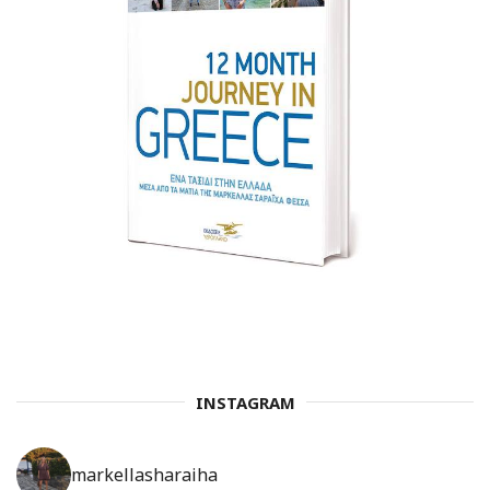
INSTAGRAM
markellasharaiha