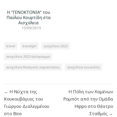
Η “ΓΕΝΟΚΤΟΝΙΑ” του
Παύλου Κουρτίδη στα
Αισχύλεια
15/09/2019
travel
travelgirl
αισχύλεια 2022
αισχύλεια 2022 πρόγραμμα
αισχύλεια θεατρικές παραστάσεις
αισχύλεια συναυλίες
Πλοήγηση
← Η Νύχτα της
Η Πόλη των Χαμένων
άρθρων
Κουκουβάγιας του
Ρομπότ από την Ομάδα
Γιώργου Διαλεγμένου
Hippo στο Θέατρο
στο Bios
Σταθμός →