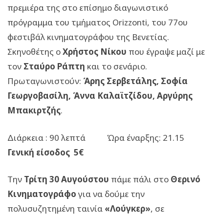
πρεμιέρα της στο επίσημο διαγωνιστικό
πρόγραμμα του τμήματος Orizzonti, του 77ου
φεστιβάλ κινηματογράφου της Βενετίας.
Σκηνοθέτης ο
Χρήστος Νίκου
που έγραψε μαζί με
τον
Σταύρο Ράπτη
και το σενάριο.
Πρωταγωνιστούν:
Άρης Σερβετάλης, Σ
οφία
Γεωργοβασίλη, Άννα Καλαϊτζίδου, Αργύρης
Μπακιρτζής
.
Διάρκεια : 90 λεπτά Ώρα έναρξης: 21.15
Γενική είσοδος 5€
Την
Τρίτη 30 Αυγούστου
πάμε πάλι στο
Θερινό
Κινηματογράφο
για να δούμε την
πολυσυζητημένη ταινία
«Λούγκερ»
, σε