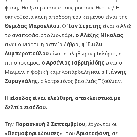
φύση, θα ξεσηκώσουν τους μικρούς θεατές! Η
σκηνοθεσία και η απόδοση του κειμένου είναι της
Θέμιδας Μαρσέλλου
. Ο
Ίαν Στρατής
είναι ο Αλεξ
το αναποφάσιστο λιοντάρι,
ο Αλέξης Νίκολας
είναι ο Μάρτυ η αστεία ζέβρα
, η Έμιλυ
Λυμπεροπούλου
είναι η πληθωρική Γκλόρια, η
ιπποπόταμος,
ο Αρσένιος Γαβριηλίδης
είναι ο
Μέλμαν, η φοβική καμηλοπάρδαλη
και ο Γιάννης
Ζαραγκάλης,
ο λατρεμένος βασιλιάς Τζούλιαν.
Η είσοδος είναι ελεύθερη, αποκλειστικά με
δελτία εισόδου.
Την
Παρασκευή 2 Σεπτεμβρίου
, έρχονται οι
«
Θεσμοφοριάζουσες
»
του
Αριστοφάνη
, σε