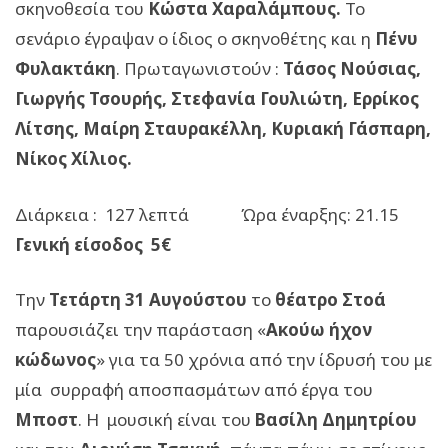
σκηνοθεσία του
Κώστα Χαραλάμπους.
Το
σενάριο έγραψαν ο ίδιος ο σκηνοθέτης και η
Πένυ
Φυλακτάκη
. Πρωταγωνιστούν :
Τάσος Νούσιας,
Γιωργής Τσουρής, Στεφανία Γουλιώτη, Ερρίκος
Λίτσης, Μαίρη Σταυρακέλλη, Κυριακή Γάσπαρη,
Νίκος Χίλιος.
Διάρκεια : 127 λεπτά Ώρα έναρξης: 21.15
Γενική είσοδος 5€
Την
Τετάρτη 31 Αυγούστου
το
θέατρο Στοά
παρουσιάζει την παράσταση «
Ακούω ήχον
κώδωνος
» για τα 50 χρόνια από την ίδρυσή του με
μία συρραφή αποσπασμάτων από έργα του
Μποστ
. Η μουσική είναι του
Βασίλη Δημητρίου