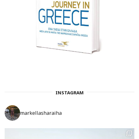
INSTAGRAM
markellasharaiha