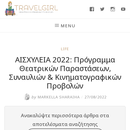
Skip
Facebook
Twitter
Insta
Y
to
content
MENU
LIFE
ΑΙΣΧΥΛΕΙΑ 2022: Πρόγραμμα
Θεατρικών Παραστάσεων,
Συναυλιών & Κινηματογραφικών
Προβολών
by
MARKELLA SHARAIHA
/
27/08/2022
Ανακαλύψτε περισσότερα άρθρα στα
αποτελέσματα αναζήτησης