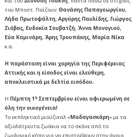
και του
Διονύση Τσακνή
, πάντα πάνω σε στίχους
του Μποστ. Παίζουν:
Θανάσης Παπαγεωργίου,
Λήδα Πρωτοψάλτη, Αργύρης Παυλίδης, Γιώργος
Ζιόβας, Ευδοκία Σουβατζή, Άννα Μονογιού,
Εύα Καμινάρη, Άρης Τρουπάκης, Μαρία Νίκα
κ.α.
Η παράσταση είναι χορηγία της Περιφέρειας
Αττικής και η είσοδος είναι ελεύθερη,
αποκλειστικά με δελτία εισόδου.
η
Η
Πέμπτη 1
Σεπτεμβρίου
είναι αφιερωμένη σε
όλη την οικογένεια!
Το εκπληκτικό μιούζικαλ «
Μαδαγασκάρη
» με τα
αξιολάτρευτα ζωάκια να το σκάνε από το
ζωολογικό κήπο για να επιστρέψουν στην άγρια