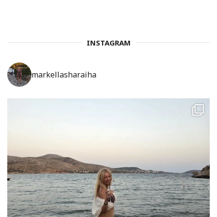
INSTAGRAM
markellasharaiha