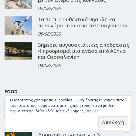
07/08/2026
Τα 10 πιο αυθεντικά νησιώτικα
πανηγύρια του Δεκαπενταύγουστου
05/08/2026
3ήμερες αυγουστιάτικες αποδράσεις:
4 προορισμοί μια ανάσα από Αθήνα
και Θεσσαλονίκη
04/08/2026
FOOD
Ο ιστότοπος χρησιμοποιεί cookies. Συνεχίζοντας τη χρήση αυτού
Γεύση από Αιγαίο: Αυθεντικοί
του ιστότοπου, συμφωνείτε με τη χρήση τους. Για να μάθετε
θαλασσινοί μεζέδες στο Barbounaki
περισσότερα, δείτε εδώ:
Πολιτική Χρήσης Cookies
της Μυκόνου
06/08/2026
Δροσερές συνταγές για 3