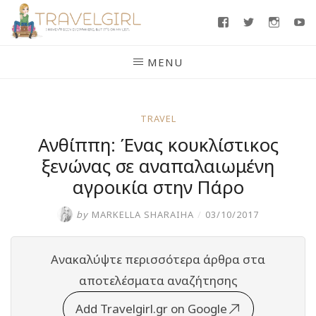
Skip
Facebook
Twitter
Insta
Y
to
content
MENU
TRAVEL
Ανθίππη: Ένας κουκλίστικος
ξενώνας σε αναπαλαιωμένη
αγροικία στην Πάρο
by
MARKELLA SHARAIHA
/
03/10/2017
Ανακαλύψτε περισσότερα άρθρα στα
αποτελέσματα αναζήτησης
Add Travelgirl.gr on Google