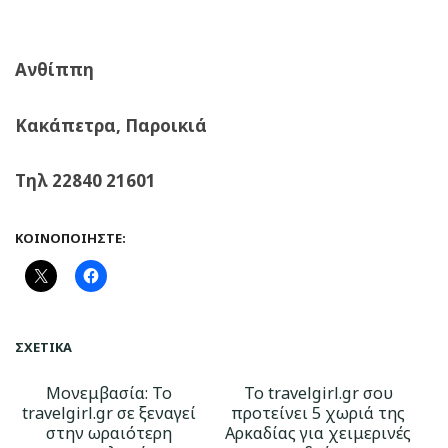
Ανθίππη
Κακάπετρα, Παροικιά
Τηλ 22840 21601
ΚΟΙΝΟΠΟΙΉΣΤΕ:
ΣΧΕΤΙΚΆ
Μονεμβασία: Το
Το travelgirl.gr σου
travelgirl.gr σε ξεναγεί
προτείνει 5 χωριά της
στην ωραιότερη
Αρκαδίας για χειμερινές