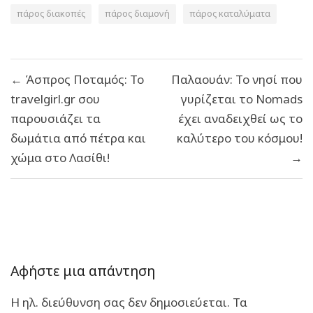
πάρος διακοπές
πάρος διαμονή
πάρος καταλύματα
Πλοήγηση
← Άσπρος Ποταμός: Το
Παλαουάν: Το νησί που
άρθρων
travelgirl.gr σου
γυρίζεται το Nomads
παρουσιάζει τα
έχει αναδειχθεί ως το
δωμάτια από πέτρα και
καλύτερο του κόσμου!
χώμα στο Λασίθι!
→
Αφήστε μια απάντηση
Η ηλ. διεύθυνση σας δεν δημοσιεύεται.
Τα