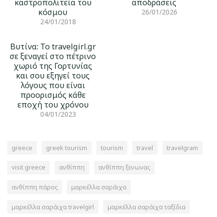
καστροπολιτεία του
αποδράσεις
κόσμου
26/01/2026
24/01/2018
Βυτίνα: Το travelgirl.gr
σε ξεναγεί στο πέτρινο
χωριό της Γορτυνίας
και σου εξηγεί τους
λόγους που είναι
προορισμός κάθε
εποχή του χρόνου
04/01/2023
greece
greek tourism
tourism
travel
travelgram
visit greece
ανθίππη
ανθίππη ξενωνας
ανθίππη πάρος
μαρκέλλα σαράιχα
μαρκέλλα σαράιχα travelgirl
μαρκέλλα σαράιχα ταξίδια