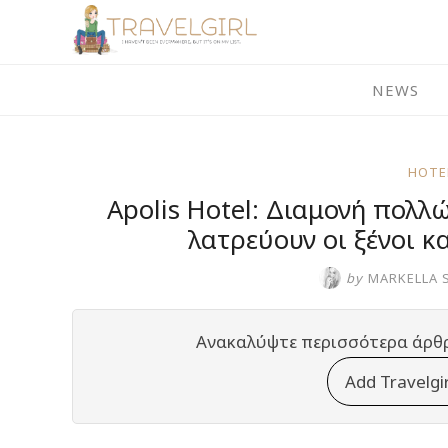
Skip
to
content
NEWS
HOTE
Apolis Hotel: Διαμονή πολλ
λατρεύουν οι ξένοι κ
by
MARKELLA 
Ανακαλύψτε περισσότερα άρθ
Add Travelgi