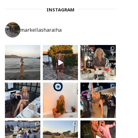
INSTAGRAM
markellasharaiha