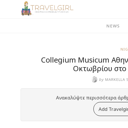
Skip
to
content
NEWS
NI
Collegium Musicum Αθηνώ
Οκτωβρίου στο
by
MARKELLA 
Ανακαλύψτε περισσότερα άρθ
Add Travelgi