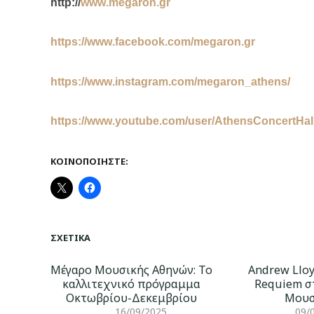
http
://
www
.
megaron
.
gr
https
://
www
.
facebook
.
com
/
megaron
.
gr
https
://
www
.
instagram
.
com
/
megaron
_
athens
/
https
://
www
.
youtube
.
com
/
user
/
AthensConcertHal
ΚΟΙΝΟΠΟΙΉΣΤΕ:
ΣΧΕΤΙΚΆ
Μέγαρο Μουσικής Αθηνών: Το
Andrew Llo
καλλιτεχνικό πρόγραμμα
Requiem σ
Οκτωβρίου-Δεκεμβρίου
Μουσ
16/09/2025
09/