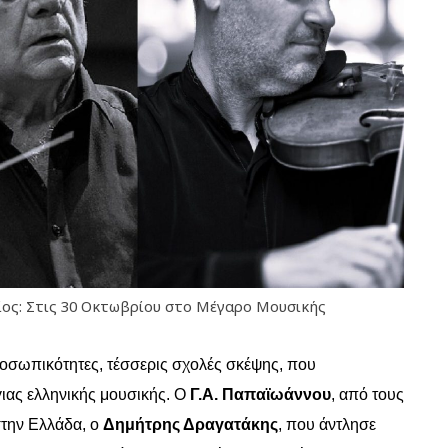
ίος: Στις 30 Οκτωβρίου στο Μέγαρο Μουσικής
ροσωπικότητες, τέσσερις σχολές σκέψης, που
ιας ελληνικής μουσικής. Ο
Γ.Α. Παπαϊωάννου
, από τους
στην Ελλάδα, ο
Δημήτρης Δραγατάκης
, που άντλησε