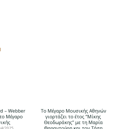
l
yd – Webber
Το Μέγαρο Μουσικής Αθηνών
το Μέγαρο
γιορτάζει το έτος “Μίκης
ικής
Θεοδωράκης” με τη Μαρία
Φαραντούρη και τον Τάση
04/2025