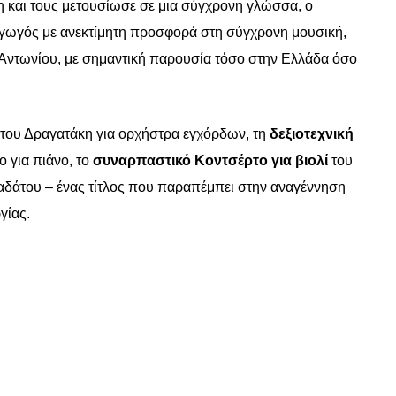
η και τους μετουσίωσε σε μια σύγχρονη γλώσσα, ο
αγωγός με ανεκτίμητη προσφορά στη σύγχρονη μουσική,
υ Αντωνίου, με σημαντική παρουσία τόσο στην Ελλάδα όσο
του Δραγατάκη για ορχήστρα εγχόρδων, τη
δεξιοτεχνική
 για πιάνο, το
συναρπαστικό Κοντσέρτο για βιολί
του
δάτου – ένας τίτλος που παραπέμπει στην αναγέννηση
γίας.