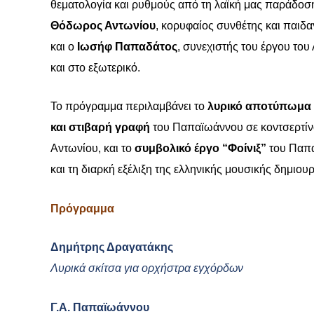
θεματολογία και ρυθμούς από τη λαϊκή μας παράδοσ
Θόδωρος Αντωνίου
, κορυφαίος συνθέτης και παιδ
και ο
Ιωσήφ Παπαδάτος
, συνεχιστής του έργου το
και στο εξωτερικό.
Το πρόγραμμα περιλαμβάνει το
λυρικό αποτύπωμα
και στιβαρή γραφή
του Παπαϊωάννου σε κοντσερτίνο
Αντωνίου, και το
συμβολικό έργο “Φοίνιξ”
του Παπα
και τη διαρκή εξέλιξη της ελληνικής μουσικής δημιουρ
Πρόγραμμα
Δημήτρης Δραγατάκης
Λυρικά σκίτσα για ορχήστρα εγχόρδων
Γ.Α. Παπαϊωάννου