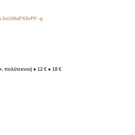
u
.
be
/
zMaPX
0
vPF
–
g
5+, πολύτεκνοι)
●
12 €
●
18 €