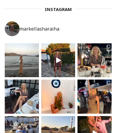
INSTAGRAM
markellasharaiha