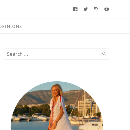
Facebook
Twitter
Instagram
Youtube
OPINIONS
Search
SEARCH
for: