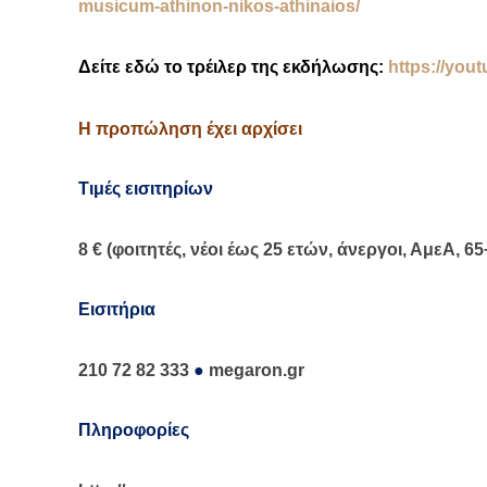
musicum-athinon-nikos-athinaios/
Δείτε εδώ το τρέιλερ της εκδήλωσης:
https
://
yout
Η προπώληση έχει αρχίσει
Τιμές εισιτηρίων
8 € (φοιτητές, νέοι έως 25 ετών, άνεργοι, ΑμεΑ, 6
E
ισιτήρια
210 72 82 333
●
megaron
.
gr
Πληροφορίες