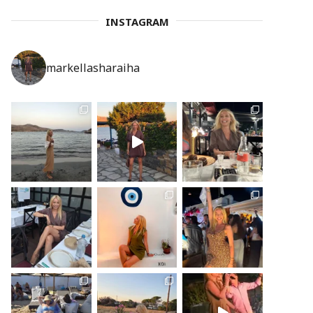
INSTAGRAM
markellasharaiha