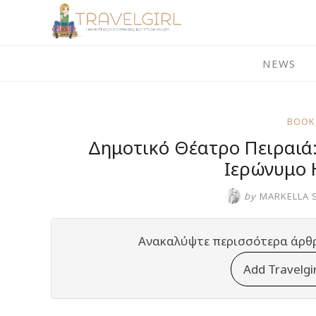
Skip
to
content
NEWS
BOOK
Δημοτικό Θέατρο Πειραιά:
Ιερώνυμο 
by
MARKELLA 
Ανακαλύψτε περισσότερα άρθ
Add Travelgi