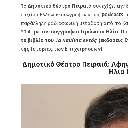
Το
Δημοτικό θέατρο Πειραιά
συνεχίζει την 
ταξίδια Ελλήνων συγγραφέων, ως
podcasts
μ
παράλληλη ραδιοφωνική μετάδοση από το
K
α
90.4,
με τον
συγγραφέα Ιερώνυμο Ηλία Πολ
το βιβλίο του
Τα καμίνια εντός
(εκδόσεις Ι
της Ιστορίας των Επιχειρήσεων).
Δημοτικό Θέατρο Πειραιά: Αφη
Ηλία