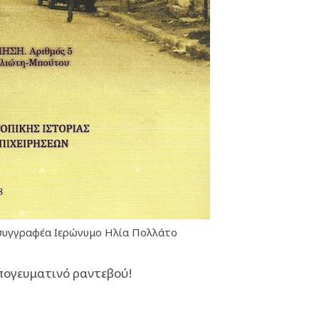
 συγγραφέα Ιερώνυμο Ηλία Πολλάτο
πογευματινό ραντεβού!