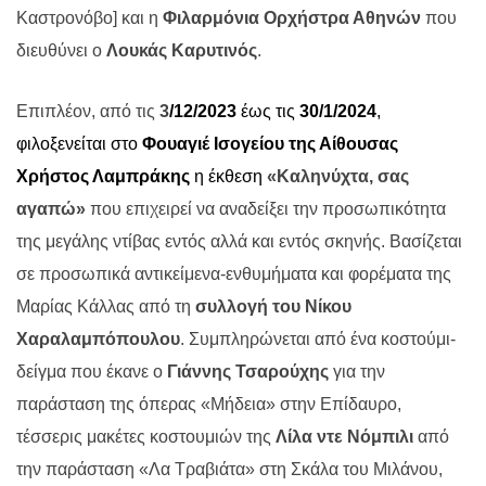
Καστρονόβο] και η
Φιλαρμόνια Ορχήστρα Αθηνών
που
διευθύνει ο
Λουκάς Καρυτινός
.
Επιπλέον, από τις
3
/12/2023
έως τις
30/1/2024
,
φιλοξενείται στο
Φουαγιέ Ισογείου της Αίθουσας
Χρήστος Λαμπράκης
η έκθεση
«Καληνύχτα, σας
αγαπώ»
που επιχειρεί να αναδείξει την προσωπικότητα
της μεγάλης ντίβας εντός αλλά και εντός σκηνής. Βασίζεται
σε προσωπικά αντικείμενα-ενθυμήματα και φορέματα της
Μαρίας Κάλλας από τη
συλλογή του Νίκου
Χαραλαμπόπουλου
. Συμπληρώνεται από ένα κοστούμι-
δείγμα που έκανε ο
Γιάννης Τσαρούχης
για την
παράσταση της όπερας «Μήδεια» στην Επίδαυρο,
τέσσερις μακέτες κοστουμιών της
Λίλα ντε Νόμπιλι
από
την παράσταση «Λα Τραβιάτα» στη Σκάλα του Μιλάνου,