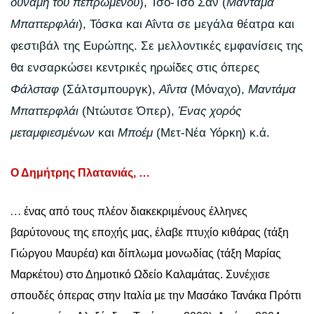
δύναμη του πεπρωμένου
), Τσο-Τσο Σαν (
Μαντάμα
Μπαττερφλάι
), Τόσκα και Αΐντα σε μεγάλα θέατρα και
φεστιβάλ της Ευρώπης. Σε μελλοντικές εμφανίσεις της
θα ενσαρκώσει κεντρικές ηρωίδες στις όπερες
Φάλσταφ
(Σάλτσμπουργκ),
Αΐντα
(Μόναχο),
Μαντάμα
Μπαττερφλάι
(Ντώυτσε Όπερ),
Ένας χορός
μεταμφιεσμένων
και
Μποέμ
(Μετ-Νέα Υόρκη) κ.ά.
Ο Δημήτρης Πλατανιάς, …
…
ένας από τους πλέον διακεκριμένους έλληνες
βαρύτονους της εποχής μας, έλαβε πτυχίο κιθάρας (τάξη
Γιώργου Μαυρέα) και δίπλωμα μονωδίας (τάξη Μαρίας
Μαρκέτου) στο Δημοτικό Ωδείο Καλαμάτας. Συνέχισε
σπουδές όπερας στην Ιταλία με την Μασάκο Τανάκα Πρόττι