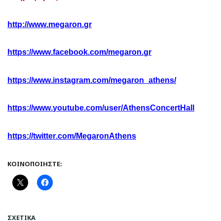
http
://
www
.
megaron
.
gr
https
://
www
.
facebook
.
com
/
megaron
.
gr
https
://
www
.
instagram
.
com
/
megaron
_
athens
/
https
://
www
.
youtube
.
com
/
user
/
AthensConcertHall
https
://
twitter
.
com
/
MegaronAthens
ΚΟΙΝΟΠΟΙΉΣΤΕ:
ΣΧΕΤΙΚΆ