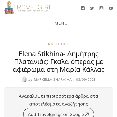
Skip
Facebook
Twitter
Insta
Y
to
content
MENU
NIGHT OUT
Elena Stikhina- Δημήτρης
Πλατανιάς: Γκαλά όπερας με
αφιέρωμα στη Μαρία Κάλλας
by
MARKELLA SHARAIHA
/
08/09/2023
Ανακαλύψτε περισσότερα άρθρα στα
αποτελέσματα αναζήτησης
Add Travelgirl.gr on Google