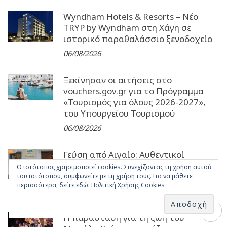
Wyndham Hotels & Resorts – Νέο
TRYP by Wyndham στη Χάγη σε
ιστορικό παραθαλάσσιο ξενοδοχείο
06/08/2026
Ξεκίνησαν οι αιτήσεις στο
vouchers.gov.gr για το Πρόγραμμα
«Τουρισμός για όλους 2026-2027»,
του Υπουργείου Τουρισμού
06/08/2026
Γεύση από Αιγαίο: Αυθεντικοί
θαλασσινοί μεζέδες στο Barbounaki
Ο ιστότοπος χρησιμοποιεί cookies. Συνεχίζοντας τη χρήση αυτού
της Μυκόνου
του ιστότοπου, συμφωνείτε με τη χρήση τους. Για να μάθετε
περισσότερα, δείτε εδώ:
Πολιτική Χρήσης Cookies
06/08/2026
Η παράσταση για τη ζωή του