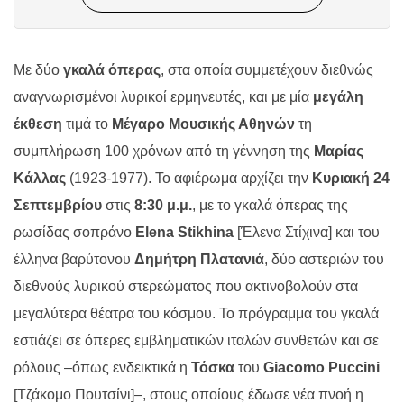
Με δύο
γκαλά όπερας
,
στα οποία συμμετέχουν διεθνώς
αναγνωρισμένοι λυρικοί ερμηνευτές, και με μία
μεγάλη
έκθεση
τιμά το
Μέγαρο Μουσικής Αθηνών
τη
συμπλήρωση 100 χρόνων από τη γέννηση της
Μαρίας
Κάλλας
(1923-1977). Το αφιέρωμα αρχίζει την
Κυριακή 24
Σεπτεμβρίου
στις
8:30 μ.μ.
, με το γκαλά όπερας της
ρωσίδας σοπράνο
Elena
Stikhina
[Έλενα Στίχινα] και του
έλληνα βαρύτονου
Δημήτρη Πλατανιά
, δύο αστεριών του
διεθνούς λυρικού στερεώματος που ακτινοβολούν στα
μεγαλύτερα θέατρα του κόσμου. Το πρόγραμμα του γκαλά
εστιάζει σε όπερες εμβληματικών ιταλών συνθετών και σε
ρόλους ‒όπως ενδεικτικά η
Τόσκα
του
Giacomo
Puccini
[Τζάκομο Πουτσίνι]‒, στους οποίους έδωσε νέα πνοή η