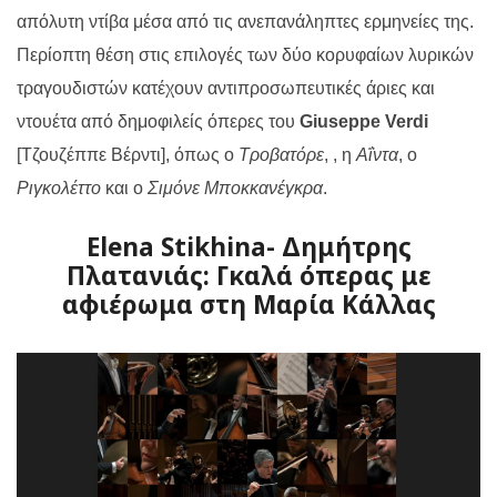
απόλυτη ντίβα μέσα από τις ανεπανάληπτες ερμηνείες της.
Περίοπτη θέση στις επιλογές των δύο κορυφαίων λυρικών
τραγουδιστών κατέχουν αντιπροσωπευτικές άριες και
ντουέτα από δημοφιλείς όπερες του
Giuseppe
Verdi
[Τζουζέππε Βέρντι], όπως ο
Τροβατόρε
, , η
Αΐντα
, ο
Ριγκολέττο
και ο
Σιμόνε Μποκκανέγκρα
.
Elena Stikhina- Δημήτρης
Πλατανιάς: Γκαλά όπερας με
αφιέρωμα στη Μαρία Κάλλας