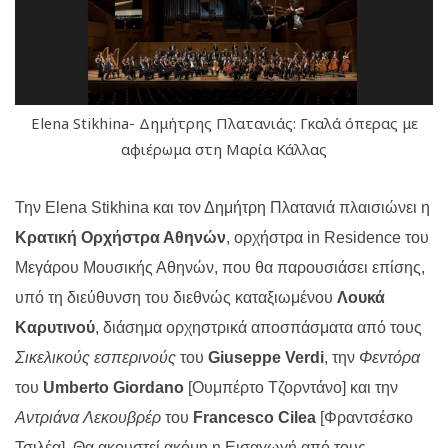
Elena Stikhina- Δημήτρης Πλατανιάς: Γκαλά όπερας με
αφιέρωμα στη Μαρία Κάλλας
Την
Elena
Stikhina
και τον Δημήτρη Πλατανιά πλαισιώνει η
Κρατική Ορχήστρα Αθηνών
, ορχήστρα
in
Residence
του
Μεγάρου Μουσικής Αθηνών, που θα παρουσιάσει επίσης,
υπό τη διεύθυνση του διεθνώς καταξιωμένου
Λουκά
Καρυτινού
, διάσημα ορχηστρικά αποσπάσματα από τους
Σικελικούς εσπερινούς
του
Giuseppe
Verdi
, την
Φεντόρα
του
Umberto
Giordano
[Ουμπέρτο Τζορντάνο] και την
Αντριάνα Λεκουβρέρ
του
Francesco
Cilea
[Φραντσέσκο
Τσιλέα]. Θα ακουστεί ακόμη η Εισαγωγή από τους