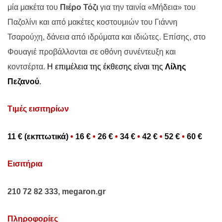
μία μακέτα του
Πιέρο Τόζι
για την ταινία «Μήδεια» του
Παζολίνι και από μακέτες κοστουμιών του Γιάννη
Τσαρούχη, δάνεια από ιδρύματα και ιδιώτες. Επίσης, στο
Φουαγιέ προβάλλονται σε οθόνη συνέντευξη και
κοντσέρτα.
Η επιμέλεια της έκθεσης είναι της
Λίλης
Πεζανού
.
Τιμές εισιτηρίων
11 €
(εκπτωτικά)
•
16
€
•
26 €
•
34 €
•
42 €
•
52 €
•
60 €
Eισιτήρια
210 72 82 333,
megaron
.
gr
Πληροφορίες