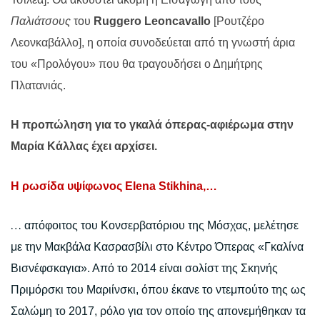
Παλιάτσους
του
Ruggero
Leoncavallo
[Ρουτζέρο
Λεονκαβάλλο], η οποία συνοδεύεται από τη γνωστή άρια
του «Προλόγου» που θα τραγουδήσει ο Δημήτρης
Πλατανιάς.
Η προπώληση για το γκαλά όπερας-αφιέρωμα στην
Μαρία Κάλλας έχει αρχίσει.
Η ρωσίδα υψίφωνος
Elena
Stikhina
,…
…
απόφοιτος του Κονσερβατόριου της Μόσχας, μελέτησε
με την Μακβάλα Κασρασβίλι στο Κέντρο Όπερας «Γκαλίνα
Βισνέφσκαγια». Από το 2014 είναι σολίστ της Σκηνής
Πριμόρσκι του Μαριίνσκι, όπου έκανε το ντεμπούτο της ως
Σαλώμη το 2017, ρόλο για τον οποίο της απονεμήθηκαν τα