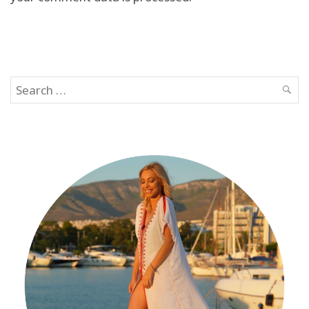
Search
SEAR
for: