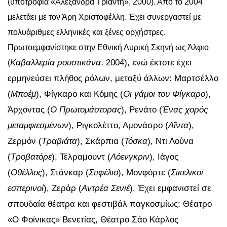
(υποτροφία «Αλεξάνδρα Τριάντη», 2000). Από το 2004
μελετάει με τον Άρη Χριστοφέλλη. Έχει συνεργαστεί με
πολυάριθμες ελληνικές και ξένες ορχήστρες.
Πρωτοεμφανίστηκε στην Εθνική Λυρική Σκηνή ως Άλφιο
Καβαλλερία ρουστικάνα
, 2004), ενώ έκτοτε έχει
(
ερμηνεύσει πλήθος ρόλων, μεταξύ άλλων: Μαρτσέλλο
(
Μποέμ
), Φίγκαρο
και Κόμης (
Οι γάμοι του Φίγκαρο
),
Άρχοντας (
Ο Πρωτομάστορας
), Ρενάτο (
Ένας χορός
μεταμφιεσμένων
), Ριγκολέττο, Αμονάσρο (
Αΐντα
),
Ζερμόν (
Τραβιάτα
), Σκάρπια (
Τόσκα
), Ντι Λούνα
(
Τροβατόρε
), Τέλραμουντ (
Λόενγκριν
), Ιάγος
(
Οθέλλος
), Στάνκαρ (
Στιφέλιο
), Μονφόρτε (
Σικελικοί
εσπερινοί
), Ζεράρ (
Αντρέα Σενιέ
). Έχει εμφανιστεί σε
σπουδαία θέατρα και φεστιβάλ παγκοσμίως: Θέατρο
«Ο Φοίνικας» Βενετίας, Θέατρο Σάο Κάρλος