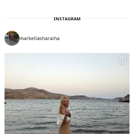
INSTAGRAM
markellasharaiha