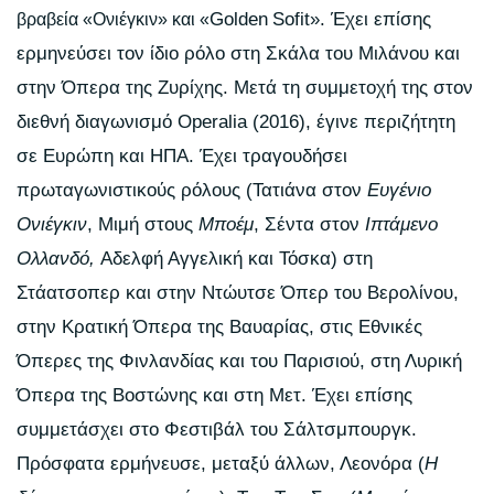
Golden
Sofit
». Έχει επίσης
βραβεία «Ονιέγκιν» και «
ερμηνεύσει τον ίδιο ρόλο στη Σκάλα του Μιλάνου και
στην Όπερα της Ζυρίχης. Μετά τη συμμετοχή της στον
διεθνή διαγωνισμό
Operalia
(2016), έγινε περιζήτητη
σε Ευρώπη και ΗΠΑ. Έχει τραγουδήσει
πρωταγωνιστικούς ρόλους (Τατιάνα στον
E
υγένιο
Ονιέγκιν
, Μιμή στους
Μποέμ
, Σέντα στον
Ιπτάμενο
Ολλανδό,
Αδελφή Αγγελική και Τόσκα) στη
Στάατσοπερ και στην Ντώυτσε Όπερ του Βερολίνου,
στην Κρατική Όπερα της Βαυαρίας, στις Εθνικές
Όπερες της Φινλανδίας και του Παρισιού, στη Λυρική
Όπερα της Βοστώνης και στη Μετ. Έχει επίσης
συμμετάσχει στο Φεστιβάλ του Σάλτσμπουργκ.
Πρόσφατα ερμήνευσε, μεταξύ άλλων, Λεονόρα (
Η