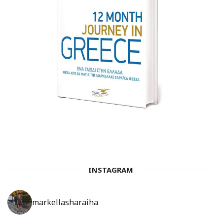
INSTAGRAM
markellasharaiha