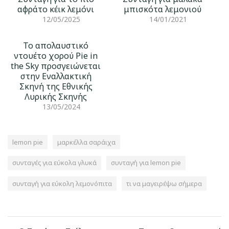
αφράτο κέικ λεμόνι
μπισκότα λεμονιού
12/05/2025
14/01/2021
Το απολαυστικό
ντουέτο χορού Pie in
the Sky προσγειώνεται
στην Εναλλακτική
Σκηνή της Εθνικής
Λυρικής Σκηνής
13/05/2024
lemon pie
μαρκέλλα σαράιχα
συνταγές για εύκολα γλυκά
συνταγή για lemon pie
συνταγή για εύκολη λεμονόπιτα
τι να μαγειρέψω σήμερα
Πλοήγηση